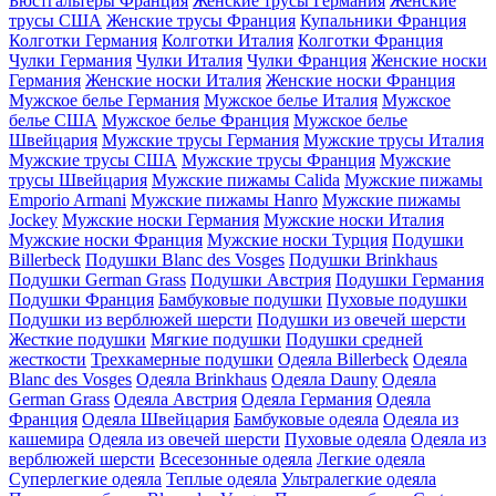
Бюстгальтеры Франция
Женские трусы Германия
Женские
трусы США
Женские трусы Франция
Купальники Франция
Колготки Германия
Колготки Италия
Колготки Франция
Чулки Германия
Чулки Италия
Чулки Франция
Женские носки
Германия
Женские носки Италия
Женские носки Франция
Мужское белье Германия
Мужское белье Италия
Мужское
белье США
Мужское белье Франция
Мужское белье
Швейцария
Мужские трусы Германия
Мужские трусы Италия
Мужские трусы США
Мужские трусы Франция
Мужские
трусы Швейцария
Мужские пижамы Calida
Мужские пижамы
Emporio Armani
Мужские пижамы Hanro
Мужские пижамы
Jockey
Мужские носки Германия
Мужские носки Италия
Мужские носки Франция
Мужские носки Турция
Подушки
Billerbeck
Подушки Blanc des Vosges
Подушки Brinkhaus
Подушки German Grass
Подушки Австрия
Подушки Германия
Подушки Франция
Бамбуковые подушки
Пуховые подушки
Подушки из верблюжей шерсти
Подушки из овечей шерсти
Жесткие подушки
Мягкие подушки
Подушки средней
жесткости
Трехкамерные подушки
Одеяла Billerbeck
Одеяла
Blanc des Vosges
Одеяла Brinkhaus
Одеяла Dauny
Одеяла
German Grass
Одеяла Австрия
Одеяла Германия
Одеяла
Франция
Одеяла Швейцария
Бамбуковые одеяла
Одеяла из
кашемира
Одеяла из овечей шерсти
Пуховые одеяла
Одеяла из
верблюжей шерсти
Всесезонные одеяла
Легкие одеяла
Суперлегкие одеяла
Теплые одеяла
Ультралегкие одеяла