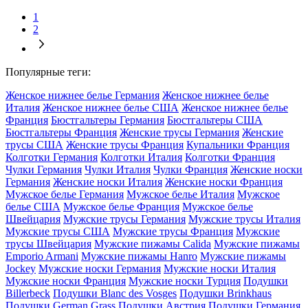
1
2
Популярные теги:
Женское нижнее белье Германия
Женское нижнее белье
Италия
Женское нижнее белье США
Женское нижнее белье
Франция
Бюстгальтеры Германия
Бюстгальтеры США
Бюстгальтеры Франция
Женские трусы Германия
Женские
трусы США
Женские трусы Франция
Купальники Франция
Колготки Германия
Колготки Италия
Колготки Франция
Чулки Германия
Чулки Италия
Чулки Франция
Женские носки
Германия
Женские носки Италия
Женские носки Франция
Мужское белье Германия
Мужское белье Италия
Мужское
белье США
Мужское белье Франция
Мужское белье
Швейцария
Мужские трусы Германия
Мужские трусы Италия
Мужские трусы США
Мужские трусы Франция
Мужские
трусы Швейцария
Мужские пижамы Calida
Мужские пижамы
Emporio Armani
Мужские пижамы Hanro
Мужские пижамы
Jockey
Мужские носки Германия
Мужские носки Италия
Мужские носки Франция
Мужские носки Турция
Подушки
Billerbeck
Подушки Blanc des Vosges
Подушки Brinkhaus
Подушки German Grass
Подушки Австрия
Подушки Германия