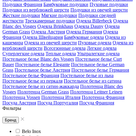
Подушки Франция
Бамбуковые подушки
Пуховые подушки
Подушки из верблюжей шерсти
Подушки из овечей шерсти
Жесткие подушки
Мягкие подушки
Подушки средней
жесткости
Трехкамерные подушки
Одеяла Billerbeck
Одеяла
Blanc des Vosges
Одеяла Brinkhaus
Одеяла Dauny
Одеяла
German Grass
Одеяла Австрия
Одеяла Германия
Одеяла
Франция
Одеяла Швейцария
Бамбуковые одеяла
Одеяла из
кашемира
Одеяла из овечей шерсти
Пуховые одеяла
Одеяла из
верблюжей шерсти
Всесезонные одеяла
Легкие одеяла
Суперлегкие одеяла
Теплые одеяла
Ультралегкие одеяла
Постельное белье Blanc des Vosges
Постельное белье Curt
Bauer
Постельное белье Elegante
Постельное белье German
Grass
Постельное белье Австрия
Постельное белье Германия
Постельное белье Франция
Постельное белье из льна
Постельное белье из перкаля
Постельное белье из сатина
Постельное белье из сатин-жаккарда
Полотенца Blanc des
Vosges
Полотенца German Grass
Полотенца Leitner Leinen
Полотенца Vossen
Полотенца Италия
Полотенца Франция
Посуда Австрия
Посуда Португалия
Посуда Франция
Фильтры
Бренд
Belo Inox