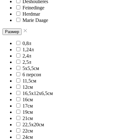
Deshoulieres
Feinedinge
Herdmar
Marie Daage
Размер
0,8л
1,24л
2,4л
2,5л
5x5,5см
6 персон
11,5см
12см
16,5x12x6,5см
16см
17см
19см
21см
22,5x20см
22см
24см