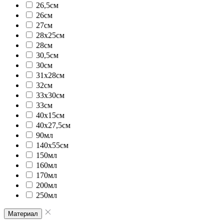
26,5см
26см
27см
28x25см
28см
30,5см
30см
31x28см
32см
33x30см
33см
40x15см
40x27,5см
90мл
140x55см
150мл
160мл
170мл
200мл
250мл
Материал