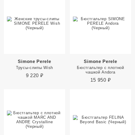
Simone Perele
Simone Perele
Трусы-слипы Wish
Бюстгальтер с плотной
чашкой Andora
9 220
₽
15 950
₽