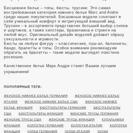
Бесшовное белье – топы, бюсты, трусики. Это самая
востребованная категория нижнего белья Marc and Andre
среди наших покупателей. Бесшовные модели сочетают в
себе уникальный комфорт и интригующий внешний вид.
Трусики – в ассортменте представлен больший выбор слипов
и шортиков, а также хипстеры, бразилиана и стринги на
любой вкус. Оригинальный дизайн моделей добавит образу
сексуальности и игривости.
Бюсты на любую фигуру – классические, пуш-ап, балконеты,
бандо, бралетты и топы. Особое внимание рекомендуем
обратить на бралетты – такие модели выглядят поистине
роскошно.
Качественное белье Марк Андре станет Вашим лучшим
украшением!
ПОПУЛЯРНЫЕ ТЕГИ:
ЖЕНСКОЕ НИЖНЕЕ БЕЛЬЕ ГЕРМАНИЯ
ЖЕНСКОЕ НИЖНЕЕ БЕЛЬЕ
ИТАЛИЯ
ЖЕНСКОЕ НИЖНЕЕ БЕЛЬЕ США
ЖЕНСКОЕ НИЖНЕЕ
БЕЛЬЕ ФРАНЦИЯ
БЮСТГАЛЬТЕРЫ ГЕРМАНИЯ
БЮСТГАЛЬТЕРЫ
США
БЮСТГАЛЬТЕРЫ ФРАНЦИЯ
ЖЕНСКИЕ ТРУСЫ ГЕРМАНИЯ
ЖЕНСКИЕ ТРУСЫ США
ЖЕНСКИЕ ТРУСЫ ФРАНЦИЯ
КУПАЛЬНИКИ
ФРАНЦИЯ
КОЛГОТКИ ГЕРМАНИЯ
КОЛГОТКИ ИТАЛИЯ
КОЛГОТКИ
ФРАНЦИЯ
ЧУЛКИ ГЕРМАНИЯ
ЧУЛКИ ИТАЛИЯ
ЧУЛКИ