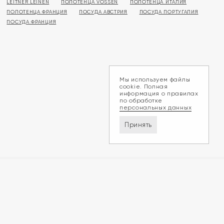
LEITNER LEINEN
ПОЛОТЕНЦА VOSSEN
ПОЛОТЕНЦА ИТАЛИЯ
ПОЛОТЕНЦА ФРАНЦИЯ
ПОСУДА АВСТРИЯ
ПОСУДА ПОРТУГАЛИЯ
ПОСУДА ФРАНЦИЯ
Мы используем файлы
cookie. Полная
информация о правилах
по обработке
персональных данных
Принять
Доставка и оплата
Обмен и возврат
Контакты