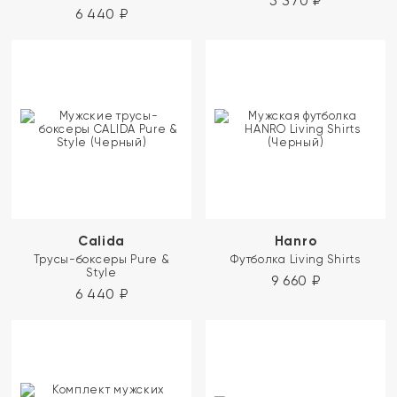
5 370
₽
6 440
₽
Calida
Hanro
Трусы-боксеры Pure &
Футболка Living Shirts
Style
9 660
₽
6 440
₽