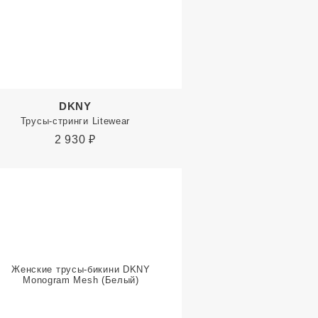
DKNY
Трусы-стринги Litewear
2 930
₽