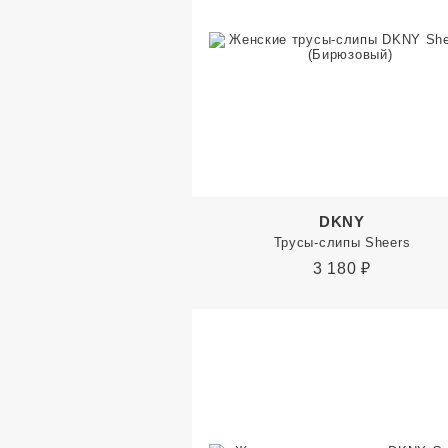
DKNY
Трусы-слипы Sheers
3 180
₽