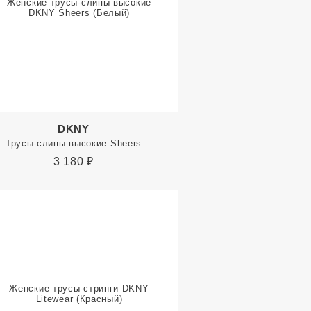
DKNY
Трусы-слипы высокие Sheers
3 180
₽