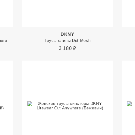
DKNY
here
Трусы-слипы Dot Mesh
3 180
₽