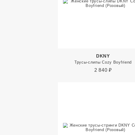
DKNY
Трусы-слипы Cozy Boyfriend
2 840
₽