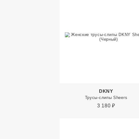
DKNY
Трусы-слипы Sheers
3 180
₽