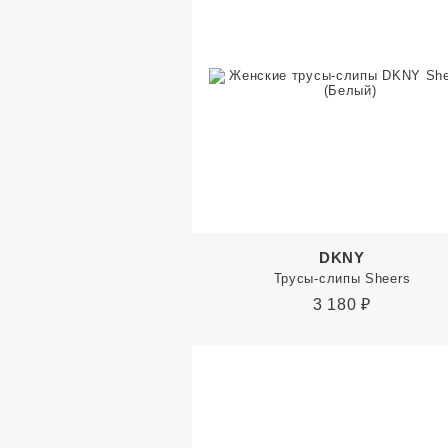
DKNY
Трусы-слипы Sheers
3 180
₽