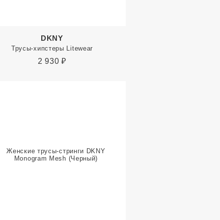
DKNY
Трусы-хипстеры Litewear
2 930
₽