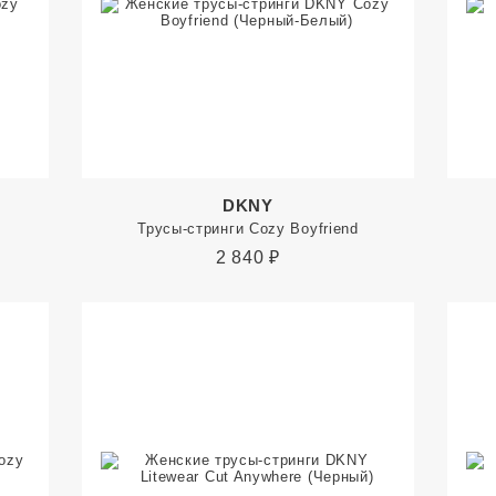
DKNY
Трусы-стринги Cozy Boyfriend
2 840
₽