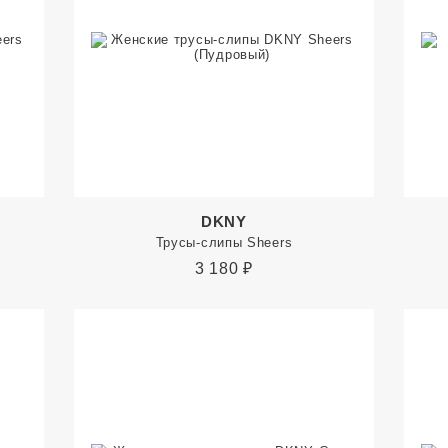
DKNY
Трусы-слипы Sheers
3 180
₽