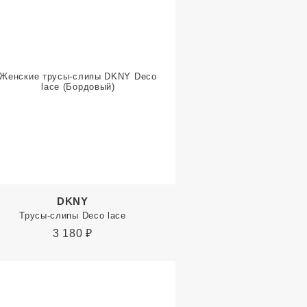
DKNY
Трусы-слипы Deco lace
3 180
₽