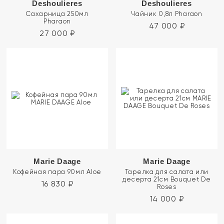
Deshoulieres
Deshoulieres
Сахарница 250мл
Чайник 0,8л Pharaon
Pharaon
47 000
₽
27 000
₽
Marie Daage
Marie Daage
Кофейная пара 90мл Aloe
Тарелка для салата или
десерта 21см Bouquet De
16 830
₽
Roses
14 000
₽