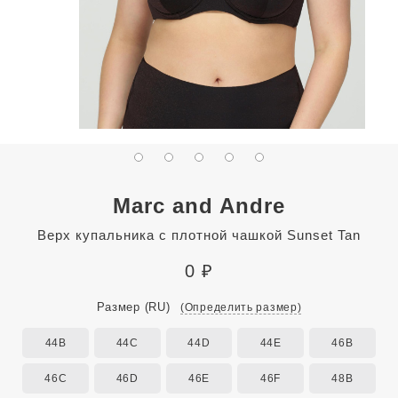
Marc and Andre
Верх купальника с плотной чашкой Sunset Tan
0
₽
Размер
(RU)
(Определить размер)
44B
44C
44D
44E
46B
46C
46D
46E
46F
48B