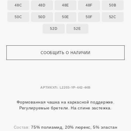
48C
48D
48E
48F
50B
50C
50D
50E
50F
52C
52D
52E
СООБЩИТЬ О НАЛИЧИИ
АРТИКУЛ:
L2203-YP-442-44B
Формованная чашка на каркасной поддержке.
Регулируемые бретели. На спине застежка.
Состав:
75% полиамид, 20% люрекс, 5% эластан