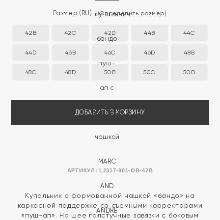
Размер
(RU)
(Определить размер)
42B
42C
42D
44B
44C
44D
46B
46C
46D
48B
48C
48D
50B
50C
50D
ДОБАВИТЬ В КОРЗИНУ
АРТИКУЛ:
L2317-901-OB-42B
Купальник с формованной чашкой «бандо» на
каркасной поддержке со съемными корректорами
«пуш-ап». На шее галстучные завязки с боковым