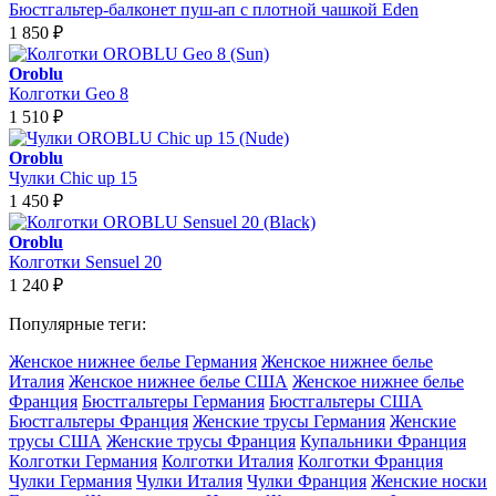
Бюстгальтер-балконет пуш-ап с плотной чашкой Eden
1 850
₽
Oroblu
Колготки Geo 8
1 510
₽
Oroblu
Чулки Chic up 15
1 450
₽
Oroblu
Колготки Sensuel 20
1 240
₽
Популярные теги:
Женское нижнее белье Германия
Женское нижнее белье
Италия
Женское нижнее белье США
Женское нижнее белье
Франция
Бюстгальтеры Германия
Бюстгальтеры США
Бюстгальтеры Франция
Женские трусы Германия
Женские
трусы США
Женские трусы Франция
Купальники Франция
Колготки Германия
Колготки Италия
Колготки Франция
Чулки Германия
Чулки Италия
Чулки Франция
Женские носки