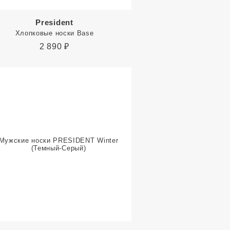
President
Хлопковые носки Base
2 890
₽