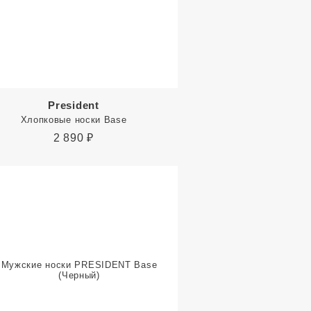
President
Хлопковые носки Base
2 890
₽