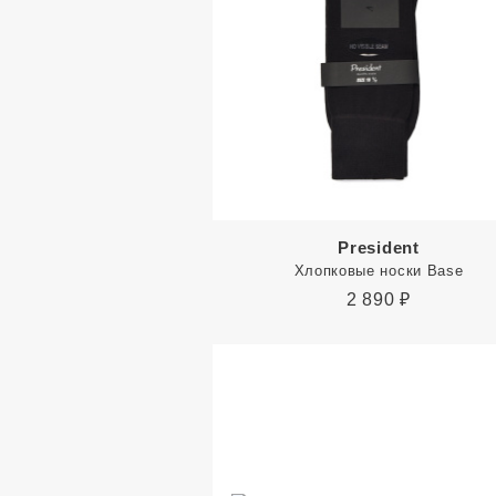
President
Хлопковые носки Base
2 890
₽