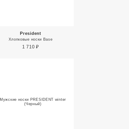
President
Хлопковые носки Base
1 710
₽