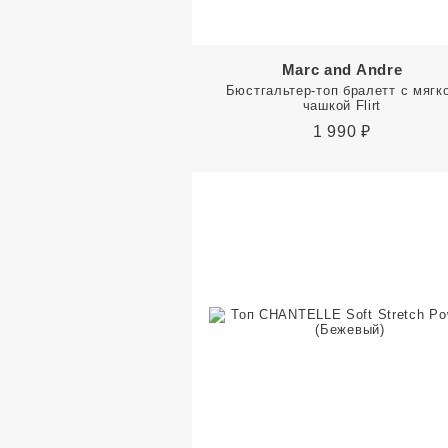
Marc and Andre
Бюстгальтер-топ бралетт с мягк
чашкой Flirt
1 990
₽