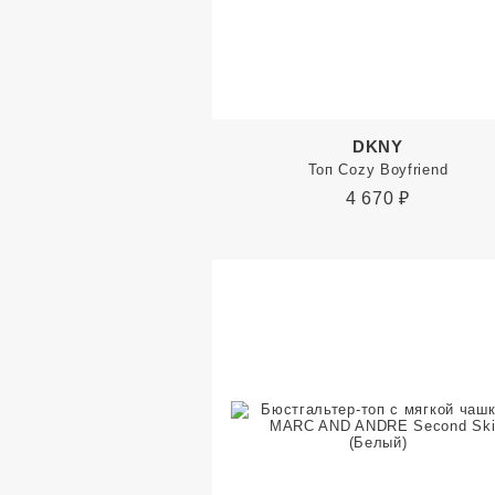
DKNY
Топ Cozy Boyfriend
4 670
₽