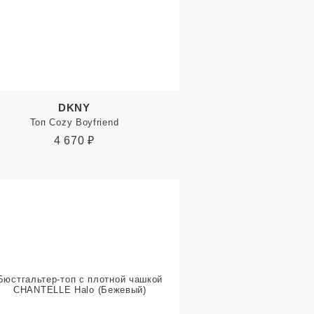
DKNY
Топ Cozy Boyfriend
4 670
₽