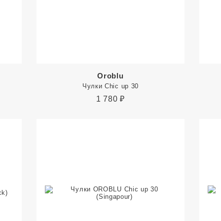
Oroblu
Чулки Chic up 30
1 780
₽