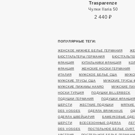
Trasparenze
Чулки Ilaria 50
2 440
₽
ПОПУЛЯРНЫЕ ТЕГИ:
ЖЕНСКОЕ НИЖНЕЕ БЕЛЬЕ ГЕРМАНИЯ
ЖЕ
БЮСТГАЛЬТЕРЫ ГЕРМАНИЯ
БЮСТГАЛЬТЕ
ФРАНЦИЯ
КУПАЛЬНИКИ ФРАНЦИЯ
КО
ФРАНЦИЯ
ЖЕНСКИЕ НОСКИ ГЕРМАНИЯ
ИТАЛИЯ
МУЖСКОЕ БЕЛЬЕ США
МУЖС
МУЖСКИЕ ТРУСЫ США
МУЖСКИЕ ТРУСЫ 
МУЖСКИЕ ПИЖАМЫ HANRO
МУЖСКИЕ ПИ
НОСКИ ТУРЦИЯ
ПОДУШКИ BILLERBECK
ПОДУШКИ ГЕРМАНИЯ
ПОДУШКИ ФРАНЦИ
ШЕРСТИ
ЖЕСТКИЕ ПОДУШКИ
МЯГКИЕ
DES VOSGES
ОДЕЯЛА BRINKHAUS
ОД
ОДЕЯЛА ШВЕЙЦАРИЯ
БАМБУКОВЫЕ ОДЕ
ШЕРСТИ
ВСЕСЕЗОННЫЕ ОДЕЯЛА
ЛЕГ
DES VOSGES
ПОСТЕЛЬНОЕ БЕЛЬЕ CURT
АВСТРИЯ
ПОСТЕЛЬНОЕ БЕЛЬЕ ГЕРМАНИ