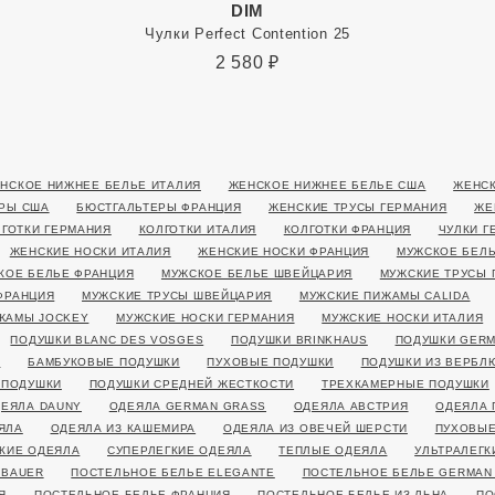
DIM
Чулки Perfect Contention 25
2 580
₽
НСКОЕ НИЖНЕЕ БЕЛЬЕ ИТАЛИЯ
ЖЕНСКОЕ НИЖНЕЕ БЕЛЬЕ США
ЖЕНСК
РЫ США
БЮСТГАЛЬТЕРЫ ФРАНЦИЯ
ЖЕНСКИЕ ТРУСЫ ГЕРМАНИЯ
ЖЕ
ЛГОТКИ ГЕРМАНИЯ
КОЛГОТКИ ИТАЛИЯ
КОЛГОТКИ ФРАНЦИЯ
ЧУЛКИ Г
ЖЕНСКИЕ НОСКИ ИТАЛИЯ
ЖЕНСКИЕ НОСКИ ФРАНЦИЯ
МУЖСКОЕ БЕЛЬ
КОЕ БЕЛЬЕ ФРАНЦИЯ
МУЖСКОЕ БЕЛЬЕ ШВЕЙЦАРИЯ
МУЖСКИЕ ТРУСЫ 
ФРАНЦИЯ
МУЖСКИЕ ТРУСЫ ШВЕЙЦАРИЯ
МУЖСКИЕ ПИЖАМЫ CALIDA
ЖАМЫ JOCKEY
МУЖСКИЕ НОСКИ ГЕРМАНИЯ
МУЖСКИЕ НОСКИ ИТАЛИЯ
ПОДУШКИ BLANC DES VOSGES
ПОДУШКИ BRINKHAUS
ПОДУШКИ GERM
Я
БАМБУКОВЫЕ ПОДУШКИ
ПУХОВЫЕ ПОДУШКИ
ПОДУШКИ ИЗ ВЕРБЛ
 ПОДУШКИ
ПОДУШКИ СРЕДНЕЙ ЖЕСТКОСТИ
ТРЕХКАМЕРНЫЕ ПОДУШКИ
ЕЯЛА DAUNY
ОДЕЯЛА GERMAN GRASS
ОДЕЯЛА АВСТРИЯ
ОДЕЯЛА 
ЯЛА
ОДЕЯЛА ИЗ КАШЕМИРА
ОДЕЯЛА ИЗ ОВЕЧЕЙ ШЕРСТИ
ПУХОВЫЕ
КИЕ ОДЕЯЛА
СУПЕРЛЕГКИЕ ОДЕЯЛА
ТЕПЛЫЕ ОДЕЯЛА
УЛЬТРАЛЕГК
 BAUER
ПОСТЕЛЬНОЕ БЕЛЬЕ ELEGANTE
ПОСТЕЛЬНОЕ БЕЛЬЕ GERMAN
Я
ПОСТЕЛЬНОЕ БЕЛЬЕ ФРАНЦИЯ
ПОСТЕЛЬНОЕ БЕЛЬЕ ИЗ ЛЬНА
ПО