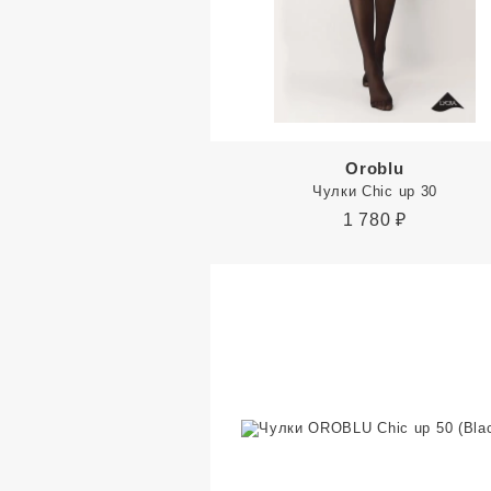
Oroblu
Чулки Chic up 30
1 780
₽