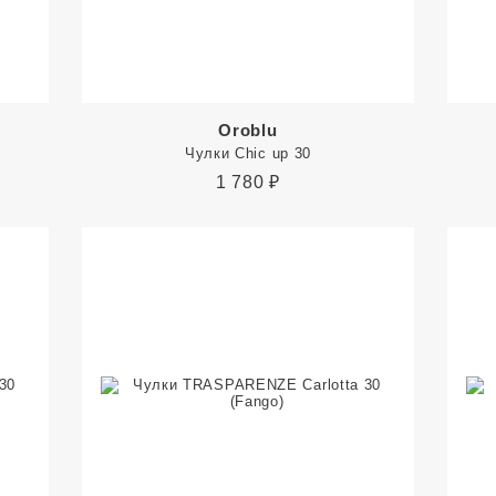
Oroblu
Чулки Chic up 30
1 780
₽