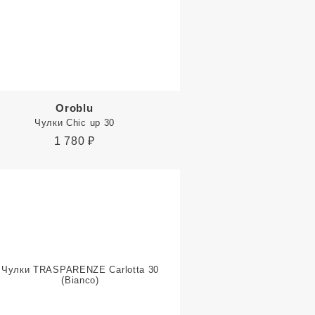
Oroblu
Чулки Chic up 30
1 780
₽