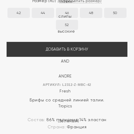
Размер
(RU)
(Определить размер)
42
44
46
48
50
52
ДОБАВИТЬ В КОРЗИНУ
АРТИКУЛ:
L2312-Z-MBC-42
Брифы со средней линией талии.
Состав:
86% полиамид 14% эластан
Страна:
Франция