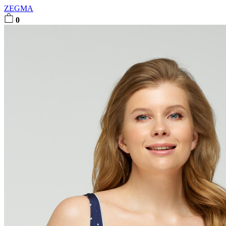
ZEGMA
0