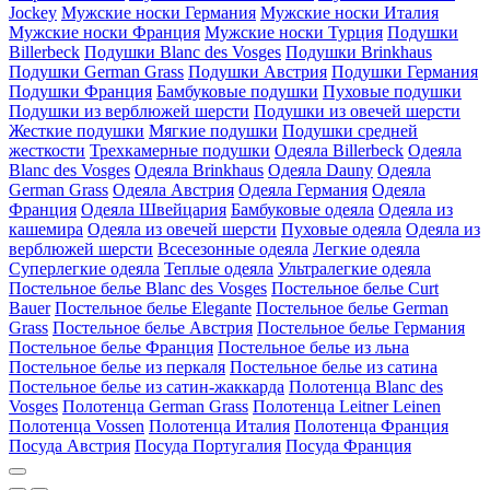
Jockey
Мужские носки Германия
Мужские носки Италия
Мужские носки Франция
Мужские носки Турция
Подушки
Billerbeck
Подушки Blanc des Vosges
Подушки Brinkhaus
Подушки German Grass
Подушки Австрия
Подушки Германия
Подушки Франция
Бамбуковые подушки
Пуховые подушки
Подушки из верблюжей шерсти
Подушки из овечей шерсти
Жесткие подушки
Мягкие подушки
Подушки средней
жесткости
Трехкамерные подушки
Одеяла Billerbeck
Одеяла
Blanc des Vosges
Одеяла Brinkhaus
Одеяла Dauny
Одеяла
German Grass
Одеяла Австрия
Одеяла Германия
Одеяла
Франция
Одеяла Швейцария
Бамбуковые одеяла
Одеяла из
кашемира
Одеяла из овечей шерсти
Пуховые одеяла
Одеяла из
верблюжей шерсти
Всесезонные одеяла
Легкие одеяла
Суперлегкие одеяла
Теплые одеяла
Ультралегкие одеяла
Постельное белье Blanc des Vosges
Постельное белье Curt
Bauer
Постельное белье Elegante
Постельное белье German
Grass
Постельное белье Австрия
Постельное белье Германия
Постельное белье Франция
Постельное белье из льна
Постельное белье из перкаля
Постельное белье из сатина
Постельное белье из сатин-жаккарда
Полотенца Blanc des
Vosges
Полотенца German Grass
Полотенца Leitner Leinen
Полотенца Vossen
Полотенца Италия
Полотенца Франция
Посуда Австрия
Посуда Португалия
Посуда Франция