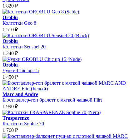
1 820
₽
Oroblu
Колготки Geo 8
1 510
₽
Oroblu
Колготки Sensuel 20
1 240
₽
Oroblu
Чулки Chic up 15
1 450
₽
Marc and Andre
Бюстгальтер-топ бралетт с мягкой чашкой Flirt
1 990
₽
Trasparenze
Колготки Sophie 70
1 760
₽