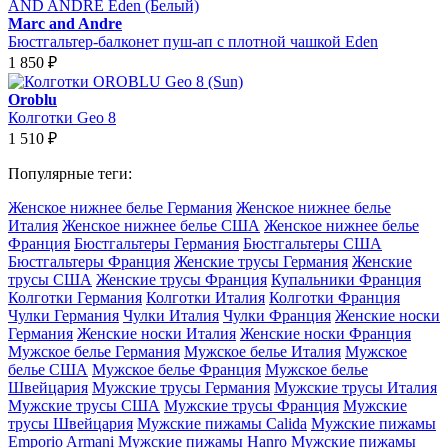
Marc and Andre
Бюстгальтер-балконет пуш-ап с плотной чашкой Eden
1 850
₽
Oroblu
Колготки Geo 8
1 510
₽
Популярные теги:
Женское нижнее белье Германия
Женское нижнее белье
Италия
Женское нижнее белье США
Женское нижнее белье
Франция
Бюстгальтеры Германия
Бюстгальтеры США
Бюстгальтеры Франция
Женские трусы Германия
Женские
трусы США
Женские трусы Франция
Купальники Франция
Колготки Германия
Колготки Италия
Колготки Франция
Чулки Германия
Чулки Италия
Чулки Франция
Женские носки
Германия
Женские носки Италия
Женские носки Франция
Мужское белье Германия
Мужское белье Италия
Мужское
белье США
Мужское белье Франция
Мужское белье
Швейцария
Мужские трусы Германия
Мужские трусы Италия
Мужские трусы США
Мужские трусы Франция
Мужские
трусы Швейцария
Мужские пижамы Calida
Мужские пижамы
Emporio Armani
Мужские пижамы Hanro
Мужские пижамы