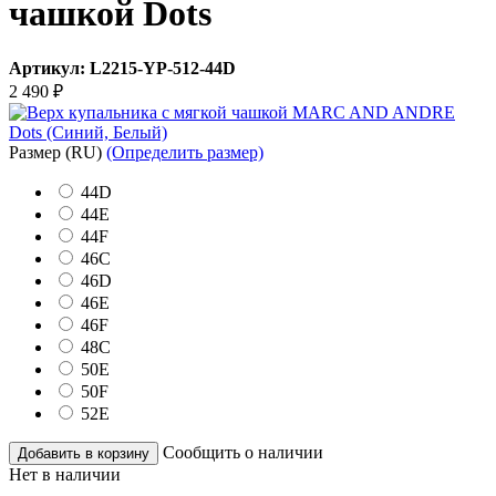
чашкой Dots
Артикул:
L2215-YP-512-44D
2 490
₽
Размер
(RU)
(Определить размер)
44D
44E
44F
46C
46D
46E
46F
48C
50E
50F
52E
Сообщить о наличии
Добавить в корзину
Нет в наличии