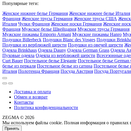
Популярные теги:
Женское нижнее белье Германия
Женское нижнее белье Италия
Франция
Женские трусы Германия
Женские трусы США
Женск
Италия
Чулки Франция
Женские носки Германия
Женские носк
Франция
Мужское белье Швейцария
Мужские трусы Германия
Мужские пижамы Emporio Armani
Мужские пижамы Hanro
Муж
Подушки Billerbeck
Подушки Blanc des Vosges
Подушки Brinkh
Подушки из верблюжей шерсти
Подушки из овечей шерсти
Же
Одеяла Brinkhaus
Одеяла Dauny
Одеяла German Grass
Одеяла А
Пуховые одеяла
Одеяла из верблюжей шерсти
Всесезонные оде
Curt Bauer
Постельное белье Elegante
Постельное белье German 
белье из перкаля
Постельное белье из сатина
Постельное белье 
Италия
Полотенца Франция
Посуда Австрия
Посуда Португал
Доставка и оплата
Обмен и возврат
Контакты
Политика конфиденциальности
ZEGMA © 2026
Мы используем файлы cookie. Полная информация о правилах 
Принять