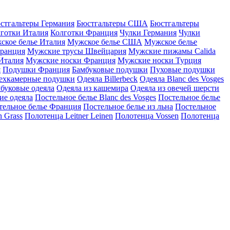
стгальтеры Германия
Бюстгальтеры США
Бюстгальтеры
готки Италия
Колготки Франция
Чулки Германия
Чулки
ское белье Италия
Мужское белье США
Мужское белье
ранция
Мужские трусы Швейцария
Мужские пижамы Calida
Италия
Мужские носки Франция
Мужские носки Турция
я
Подушки Франция
Бамбуковые подушки
Пуховые подушки
ехкамерные подушки
Одеяла Billerbeck
Одеяла Blanc des Vosges
буковые одеяла
Одеяла из кашемира
Одеяла из овечей шерсти
ие одеяла
Постельное белье Blanc des Vosges
Постельное белье
тельное белье Франция
Постельное белье из льна
Постельное
 Grass
Полотенца Leitner Leinen
Полотенца Vossen
Полотенца