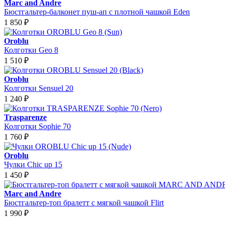
Marc and Andre
Бюстгальтер-балконет пуш-ап с плотной чашкой Eden
1 850
₽
Oroblu
Колготки Geo 8
1 510
₽
Oroblu
Колготки Sensuel 20
1 240
₽
Trasparenze
Колготки Sophie 70
1 760
₽
Oroblu
Чулки Chic up 15
1 450
₽
Marc and Andre
Бюстгальтер-топ бралетт с мягкой чашкой Flirt
1 990
₽