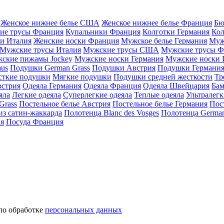
Женское нижнее белье США
Женское нижнее белье Франция
Бю
ие трусы Франция
Купальники Франция
Колготки Германия
Кол
и Италия
Женские носки Франция
Мужское белье Германия
Муж
Мужские трусы Италия
Мужские трусы США
Мужские трусы Ф
ские пижамы Jockey
Мужские носки Германия
Мужские носки 
aus
Подушки German Grass
Подушки Австрия
Подушки Германи
сткие подушки
Мягкие подушки
Подушки средней жесткости
Тр
встрия
Одеяла Германия
Одеяла Франция
Одеяла Швейцария
Бам
яла
Легкие одеяла
Суперлегкие одеяла
Теплые одеяла
Ультралегк
Grass
Постельное белье Австрия
Постельное белье Германия
Пос
из сатин-жаккарда
Полотенца Blanc des Vosges
Полотенца German
ия
Посуда Франция
по обработке
персональных данных