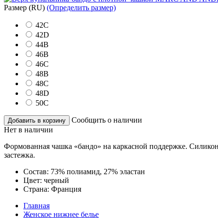
Размер
(RU)
(Определить размер)
42C
42D
44B
46B
46C
48B
48C
48D
50C
Сообщить о наличии
Добавить в корзину
Нет в наличии
Формованная чашка «бандо» на каркасной поддержке. Силиконо
застежка.
Состав:
73% полиамид, 27% эластан
Цвет:
черный
Страна:
Франция
Главная
Женское нижнее белье