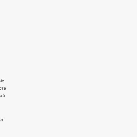
ic
рта.
дой
ан