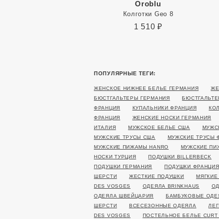
Oroblu
Колготки Geo 8
1 510
₽
ПОПУЛЯРНЫЕ ТЕГИ:
ЖЕНСКОЕ НИЖНЕЕ БЕЛЬЕ ГЕРМАНИЯ
ЖЕ
БЮСТГАЛЬТЕРЫ ГЕРМАНИЯ
БЮСТГАЛЬТЕ
ФРАНЦИЯ
КУПАЛЬНИКИ ФРАНЦИЯ
КО
ФРАНЦИЯ
ЖЕНСКИЕ НОСКИ ГЕРМАНИЯ
ИТАЛИЯ
МУЖСКОЕ БЕЛЬЕ США
МУЖС
МУЖСКИЕ ТРУСЫ США
МУЖСКИЕ ТРУСЫ 
МУЖСКИЕ ПИЖАМЫ HANRO
МУЖСКИЕ ПИ
НОСКИ ТУРЦИЯ
ПОДУШКИ BILLERBECK
ПОДУШКИ ГЕРМАНИЯ
ПОДУШКИ ФРАНЦИ
ШЕРСТИ
ЖЕСТКИЕ ПОДУШКИ
МЯГКИЕ
DES VOSGES
ОДЕЯЛА BRINKHAUS
ОД
ОДЕЯЛА ШВЕЙЦАРИЯ
БАМБУКОВЫЕ ОДЕ
ШЕРСТИ
ВСЕСЕЗОННЫЕ ОДЕЯЛА
ЛЕГ
DES VOSGES
ПОСТЕЛЬНОЕ БЕЛЬЕ CURT