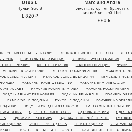
Oroblu
Marc and Andre
Чулки Geo 8
Бюстгальтер-топ бралетт с
мягкой чашкой Flirt
1 820
₽
1 990
₽
НСКОЕ НИЖНЕЕ БЕЛЬЕ ИТАЛИЯ
ЖЕНСКОЕ НИЖНЕЕ БЕЛЬЕ США
ЖЕНСК
РЫ США
БЮСТГАЛЬТЕРЫ ФРАНЦИЯ
ЖЕНСКИЕ ТРУСЫ ГЕРМАНИЯ
ЖЕ
ЛГОТКИ ГЕРМАНИЯ
КОЛГОТКИ ИТАЛИЯ
КОЛГОТКИ ФРАНЦИЯ
ЧУЛКИ Г
ЖЕНСКИЕ НОСКИ ИТАЛИЯ
ЖЕНСКИЕ НОСКИ ФРАНЦИЯ
МУЖСКОЕ БЕЛЬ
КОЕ БЕЛЬЕ ФРАНЦИЯ
МУЖСКОЕ БЕЛЬЕ ШВЕЙЦАРИЯ
МУЖСКИЕ ТРУСЫ 
ФРАНЦИЯ
МУЖСКИЕ ТРУСЫ ШВЕЙЦАРИЯ
МУЖСКИЕ ПИЖАМЫ CALIDA
ЖАМЫ JOCKEY
МУЖСКИЕ НОСКИ ГЕРМАНИЯ
МУЖСКИЕ НОСКИ ИТАЛИЯ
ПОДУШКИ BLANC DES VOSGES
ПОДУШКИ BRINKHAUS
ПОДУШКИ GERM
Я
БАМБУКОВЫЕ ПОДУШКИ
ПУХОВЫЕ ПОДУШКИ
ПОДУШКИ ИЗ ВЕРБЛ
 ПОДУШКИ
ПОДУШКИ СРЕДНЕЙ ЖЕСТКОСТИ
ТРЕХКАМЕРНЫЕ ПОДУШКИ
ЕЯЛА DAUNY
ОДЕЯЛА GERMAN GRASS
ОДЕЯЛА АВСТРИЯ
ОДЕЯЛА 
ЯЛА
ОДЕЯЛА ИЗ КАШЕМИРА
ОДЕЯЛА ИЗ ОВЕЧЕЙ ШЕРСТИ
ПУХОВЫЕ
КИЕ ОДЕЯЛА
СУПЕРЛЕГКИЕ ОДЕЯЛА
ТЕПЛЫЕ ОДЕЯЛА
УЛЬТРАЛЕГК
 BAUER
ПОСТЕЛЬНОЕ БЕЛЬЕ ELEGANTE
ПОСТЕЛЬНОЕ БЕЛЬЕ GERMAN