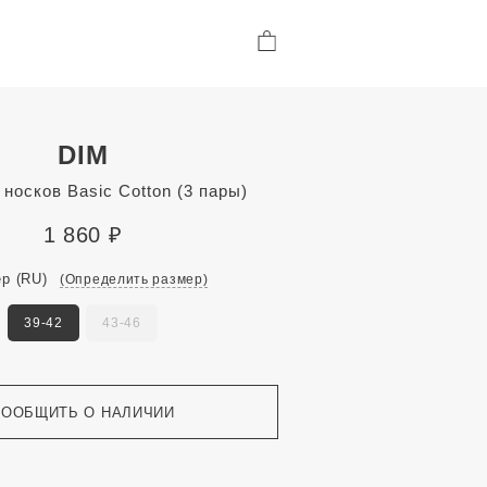
DIM
носков Basic Cotton (3 пары)
1 860
₽
ер
(RU)
(Определить размер)
39-42
43-46
СООБЩИТЬ О НАЛИЧИИ