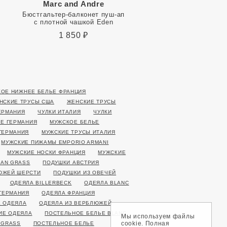
Marc and Andre
Oroblu
Бюстгальтер-балконет пуш-ап
Колготки Geo 8
с плотной чашкой Eden
1 510
₽
1 850
₽
ОЕ НИЖНЕЕ БЕЛЬЕ ФРАНЦИЯ
НСКИЕ ТРУСЫ США
ЖЕНСКИЕ ТРУСЫ
ЕРМАНИЯ
ЧУЛКИ ИТАЛИЯ
ЧУЛКИ
Е ГЕРМАНИЯ
МУЖСКОЕ БЕЛЬЕ
ГЕРМАНИЯ
МУЖСКИЕ ТРУСЫ ИТАЛИЯ
МУЖСКИЕ ПИЖАМЫ EMPORIO ARMANI
МУЖСКИЕ НОСКИ ФРАНЦИЯ
МУЖСКИЕ
AN GRASS
ПОДУШКИ АВСТРИЯ
ЮЖЕЙ ШЕРСТИ
ПОДУШКИ ИЗ ОВЕЧЕЙ
ОДЕЯЛА BILLERBECK
ОДЕЯЛА BLANC
ГЕРМАНИЯ
ОДЕЯЛА ФРАНЦИЯ
 ОДЕЯЛА
ОДЕЯЛА ИЗ ВЕРБЛЮЖЕЙ
ИЕ ОДЕЯЛА
ПОСТЕЛЬНОЕ БЕЛЬЕ BLANC
Мы используем файлы
cookie. Полная
 GRASS
ПОСТЕЛЬНОЕ БЕЛЬЕ