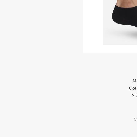
М
Cot
Ус
С