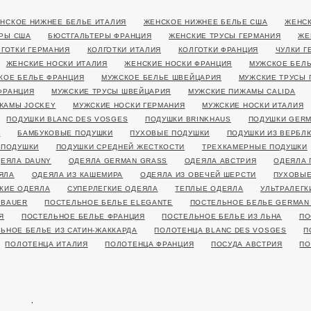
НСКОЕ НИЖНЕЕ БЕЛЬЕ ИТАЛИЯ
ЖЕНСКОЕ НИЖНЕЕ БЕЛЬЕ США
ЖЕНСК
РЫ США
БЮСТГАЛЬТЕРЫ ФРАНЦИЯ
ЖЕНСКИЕ ТРУСЫ ГЕРМАНИЯ
ЖЕ
ЛГОТКИ ГЕРМАНИЯ
КОЛГОТКИ ИТАЛИЯ
КОЛГОТКИ ФРАНЦИЯ
ЧУЛКИ Г
ЖЕНСКИЕ НОСКИ ИТАЛИЯ
ЖЕНСКИЕ НОСКИ ФРАНЦИЯ
МУЖСКОЕ БЕЛЬ
КОЕ БЕЛЬЕ ФРАНЦИЯ
МУЖСКОЕ БЕЛЬЕ ШВЕЙЦАРИЯ
МУЖСКИЕ ТРУСЫ 
ФРАНЦИЯ
МУЖСКИЕ ТРУСЫ ШВЕЙЦАРИЯ
МУЖСКИЕ ПИЖАМЫ CALIDA
ЖАМЫ JOCKEY
МУЖСКИЕ НОСКИ ГЕРМАНИЯ
МУЖСКИЕ НОСКИ ИТАЛИЯ
ПОДУШКИ BLANC DES VOSGES
ПОДУШКИ BRINKHAUS
ПОДУШКИ GERM
Я
БАМБУКОВЫЕ ПОДУШКИ
ПУХОВЫЕ ПОДУШКИ
ПОДУШКИ ИЗ ВЕРБЛ
 ПОДУШКИ
ПОДУШКИ СРЕДНЕЙ ЖЕСТКОСТИ
ТРЕХКАМЕРНЫЕ ПОДУШКИ
ЕЯЛА DAUNY
ОДЕЯЛА GERMAN GRASS
ОДЕЯЛА АВСТРИЯ
ОДЕЯЛА 
ЯЛА
ОДЕЯЛА ИЗ КАШЕМИРА
ОДЕЯЛА ИЗ ОВЕЧЕЙ ШЕРСТИ
ПУХОВЫЕ
КИЕ ОДЕЯЛА
СУПЕРЛЕГКИЕ ОДЕЯЛА
ТЕПЛЫЕ ОДЕЯЛА
УЛЬТРАЛЕГК
 BAUER
ПОСТЕЛЬНОЕ БЕЛЬЕ ELEGANTE
ПОСТЕЛЬНОЕ БЕЛЬЕ GERMAN
Я
ПОСТЕЛЬНОЕ БЕЛЬЕ ФРАНЦИЯ
ПОСТЕЛЬНОЕ БЕЛЬЕ ИЗ ЛЬНА
ПО
ЬНОЕ БЕЛЬЕ ИЗ САТИН-ЖАККАРДА
ПОЛОТЕНЦА BLANC DES VOSGES
П
ПОЛОТЕНЦА ИТАЛИЯ
ПОЛОТЕНЦА ФРАНЦИЯ
ПОСУДА АВСТРИЯ
ПО
ка конфиденциальности