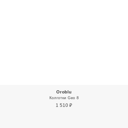
Oroblu
Колготки Geo 8
1 510
₽