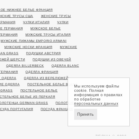
ОЕ НИЖНЕЕ БЕЛЬЕ ФРАНЦИЯ
НСКИЕ ТРУСЫ США
ЖЕНСКИЕ ТРУСЫ
ЕРМАНИЯ
ЧУЛКИ ИТАЛИЯ
ЧУЛКИ
Е ГЕРМАНИЯ
МУЖСКОЕ БЕЛЬЕ
ГЕРМАНИЯ
МУЖСКИЕ ТРУСЫ ИТАЛИЯ
МУЖСКИЕ ПИЖАМЫ EMPORIO ARMANI
МУЖСКИЕ НОСКИ ФРАНЦИЯ
МУЖСКИЕ
AN GRASS
ПОДУШКИ АВСТРИЯ
ЮЖЕЙ ШЕРСТИ
ПОДУШКИ ИЗ ОВЕЧЕЙ
ОДЕЯЛА BILLERBECK
ОДЕЯЛА BLANC
ГЕРМАНИЯ
ОДЕЯЛА ФРАНЦИЯ
 ОДЕЯЛА
ОДЕЯЛА ИЗ ВЕРБЛЮЖЕЙ
ИЕ ОДЕЯЛА
ПОСТЕЛЬНОЕ БЕЛЬЕ BLANC
Мы используем файлы
cookie. Полная
 GRASS
ПОСТЕЛЬНОЕ БЕЛЬЕ
информация о правилах
СТЕЛЬНОЕ БЕЛЬЕ ИЗ ПЕРКАЛЯ
по обработке
ОЛОТЕНЦА GERMAN GRASS
ПОЛОТЕНЦА
персональных данных
СУДА ПОРТУГАЛИЯ
ПОСУДА ФРАНЦИЯ
Принять
ZEGMA © 2026