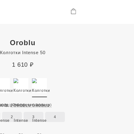
Oroblu
Колготки Intense 50
1 610
₽
змер
(Определить размер)
2
3
4