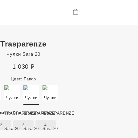
Trasparenze
Чулки Sara 20
1 030
₽
Цвет:
Fango
змер
(Определить размер)
2
3
4