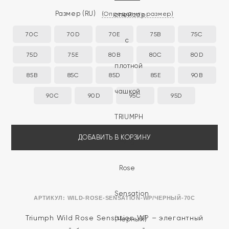
Размер
(RU)
(Определить размер)
70C
70D
70E
75B
75C
75D
75E
80B
80C
80D
85B
85C
85D
85E
90B
90C
90D
95C
95D
ДОБАВИТЬ В КОРЗИНУ
АРТИКУЛ:
WILD-ROSE-SENSATION-WP/ЧЕРНЫЙ-70C
Triumph Wild Rose Sensation WP – элегантный