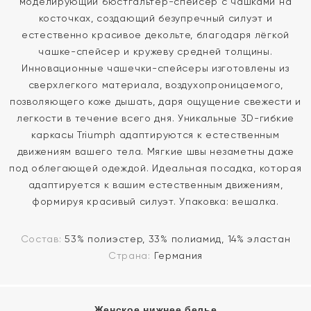
моделирующий бюстгальтер-спейсер с чашками на
косточках, создающий безупречный силуэт и
естественно красивое декольте, благодаря лёгкой
чашке-спейсер и кружеву средней толщины.
Инновационные чашечки-спейсеры изготовлены из
сверхлегкого материала, воздухопроницаемого,
позволяющего коже дышать, даря ощущение свежести и
легкости в течение всего дня. Уникальные 3D-гибкие
каркасы Triumph адаптируются к естественным
движениям вашего тела. Мягкие швы незаметны даже
под облегающей одеждой. Идеальная посадка, которая
адаптируется к вашим естественным движениям,
формируя красивый силуэт. Упаковка: вешалка.
Состав:
53% полиэстер, 33% полиамид, 14% эластан
Страна:
Германия
Женское нижнее белье