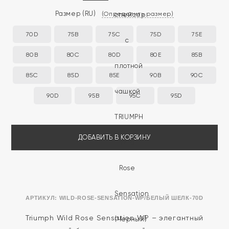
Размер
(RU)
(Определить размер)
70D
75B
75C
75D
75E
80B
80C
80D
80E
85B
85C
85D
85E
90B
90C
90D
95B
95C
95D
ДОБАВИТЬ В КОРЗИНУ
АРТИКУЛ:
WILD-ROSE-SENSATION-WP/БЕЛЫЙ ШЕЛК-70D
Triumph Wild Rose Sensation WP – элегантный