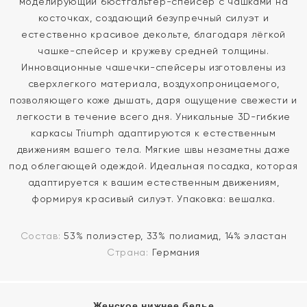
моделирующий бюстгальтер-спейсер с чашками на
косточках, создающий безупречный силуэт и
естественно красивое декольте, благодаря лёгкой
чашке-спейсер и кружеву средней толщины.
Инновационные чашечки-спейсеры изготовлены из
сверхлегкого материала, воздухопроницаемого,
позволяющего коже дышать, даря ощущение свежести и
легкости в течение всего дня. Уникальные 3D-гибкие
каркасы Triumph адаптируются к естественным
движениям вашего тела. Мягкие швы незаметны даже
под облегающей одеждой. Идеальная посадка, которая
адаптируется к вашим естественным движениям,
формируя красивый силуэт. Упаковка: вешалка.
Состав:
53% полиэстер, 33% полиамид, 14% эластан
Страна:
Германия
Женское нижнее белье