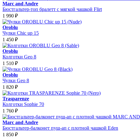
Marc and Andre
Бюстгальтер-топ бралетт с мягкой чашкой Flirt
1 990
₽
Oroblu
Чулки Chic up 15
1 450
₽
Oroblu
Колготки Geo 8
1 510
₽
Oroblu
Чулки Geo 8
1 820
₽
Trasparenze
Колготки Sophie 70
1 760
₽
Marc and Andre
Бюстгальтер-балконет пуш-ап с плотной чашкой Eden
1 850
₽