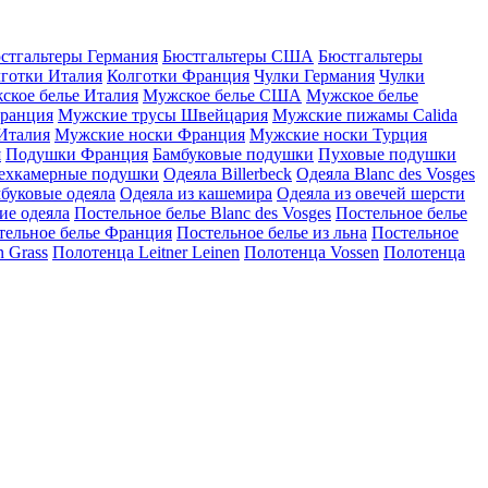
стгальтеры Германия
Бюстгальтеры США
Бюстгальтеры
готки Италия
Колготки Франция
Чулки Германия
Чулки
ское белье Италия
Мужское белье США
Мужское белье
ранция
Мужские трусы Швейцария
Мужские пижамы Calida
Италия
Мужские носки Франция
Мужские носки Турция
я
Подушки Франция
Бамбуковые подушки
Пуховые подушки
ехкамерные подушки
Одеяла Billerbeck
Одеяла Blanc des Vosges
буковые одеяла
Одеяла из кашемира
Одеяла из овечей шерсти
ие одеяла
Постельное белье Blanc des Vosges
Постельное белье
тельное белье Франция
Постельное белье из льна
Постельное
 Grass
Полотенца Leitner Leinen
Полотенца Vossen
Полотенца