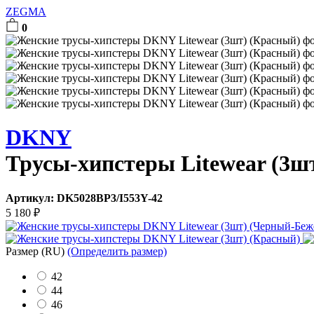
ZEGMA
0
DKNY
Трусы-хипстеры Litewear (3ш
Артикул:
DK5028BP3/I553Y-42
5 180
₽
Размер
(RU)
(Определить размер)
42
44
46