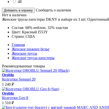
48
Сообщить о наличии
Добавить в корзину
Нет в наличии
Женские трусы-хипстеры DKNY в наборе из 3 шт. Однотонный т
Состав:
68% нейлон, 32% эластан
Цвет:
Красный I553Y
Страна:
США
Главная
Женское нижнее белье
Женские трусы
Женские трусы-хипстеры
Рекомендованные товары
Oroblu
Колготки Sensuel 20
1 240
₽
Oroblu
Колготки Geo 8
1 510
₽