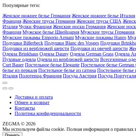
Популярные теги:
Женское нижнее белье Германия
Женское нижнее белье Италия
Франция
Женские трусы Германия
Женские трусы США
Женск
Италия
Чулки Франция
Женские носки Германия
Женские носк
Франция
Мужское белье Швейцария
Мужские трусы Германия
Мужские пижамы Emporio Armani
Мужские пижамы Hanro
Муж
Подушки Billerbeck
Подушки Blanc des Vosges
Подушки Brinkh
Подушки из верблюжей шерсти
Подушки из овечей шерсти
Же
Одеяла Brinkhaus
Одеяла Dauny
Одеяла German Grass
Одеяла А
Пуховые одеяла
Одеяла из верблюжей шерсти
Всесезонные оде
Curt Bauer
Постельное белье Elegante
Постельное белье German 
белье из перкаля
Постельное белье из сатина
Постельное белье 
Италия
Полотенца Франция
Посуда Австрия
Посуда Португал
Доставка и оплата
Обмен и возврат
Контакты
Политика конфиденциальности
ZEGMA © 2026
Мы используем файлы cookie. Полная информация о правилах 
Принять