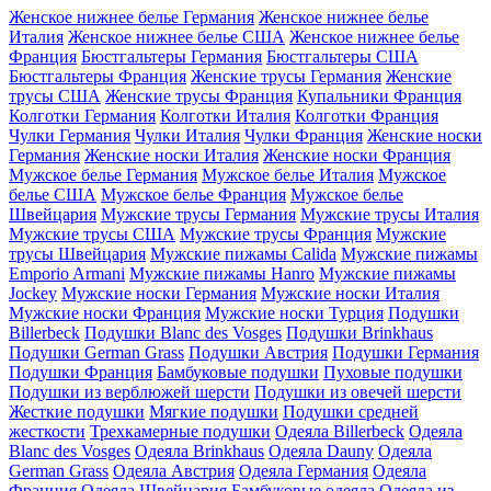
Женское нижнее белье Германия
Женское нижнее белье
Италия
Женское нижнее белье США
Женское нижнее белье
Франция
Бюстгальтеры Германия
Бюстгальтеры США
Бюстгальтеры Франция
Женские трусы Германия
Женские
трусы США
Женские трусы Франция
Купальники Франция
Колготки Германия
Колготки Италия
Колготки Франция
Чулки Германия
Чулки Италия
Чулки Франция
Женские носки
Германия
Женские носки Италия
Женские носки Франция
Мужское белье Германия
Мужское белье Италия
Мужское
белье США
Мужское белье Франция
Мужское белье
Швейцария
Мужские трусы Германия
Мужские трусы Италия
Мужские трусы США
Мужские трусы Франция
Мужские
трусы Швейцария
Мужские пижамы Calida
Мужские пижамы
Emporio Armani
Мужские пижамы Hanro
Мужские пижамы
Jockey
Мужские носки Германия
Мужские носки Италия
Мужские носки Франция
Мужские носки Турция
Подушки
Billerbeck
Подушки Blanc des Vosges
Подушки Brinkhaus
Подушки German Grass
Подушки Австрия
Подушки Германия
Подушки Франция
Бамбуковые подушки
Пуховые подушки
Подушки из верблюжей шерсти
Подушки из овечей шерсти
Жесткие подушки
Мягкие подушки
Подушки средней
жесткости
Трехкамерные подушки
Одеяла Billerbeck
Одеяла
Blanc des Vosges
Одеяла Brinkhaus
Одеяла Dauny
Одеяла
German Grass
Одеяла Австрия
Одеяла Германия
Одеяла
Франция
Одеяла Швейцария
Бамбуковые одеяла
Одеяла из