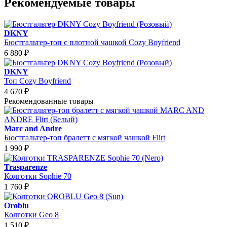
Рекомендуемые товары
DKNY
Бюстгальтер-топ с плотной чашкой Cozy Boyfriend
6 880
₽
DKNY
Топ Cozy Boyfriend
4 670
₽
Рекомендованные товары
Marc and Andre
Бюстгальтер-топ бралетт с мягкой чашкой Flirt
1 990
₽
Trasparenze
Колготки Sophie 70
1 760
₽
Oroblu
Колготки Geo 8
1 510
₽