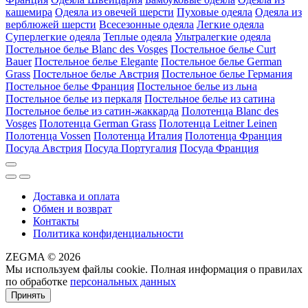
кашемира
Одеяла из овечей шерсти
Пуховые одеяла
Одеяла из
верблюжей шерсти
Всесезонные одеяла
Легкие одеяла
Суперлегкие одеяла
Теплые одеяла
Ультралегкие одеяла
Постельное белье Blanc des Vosges
Постельное белье Curt
Bauer
Постельное белье Elegante
Постельное белье German
Grass
Постельное белье Австрия
Постельное белье Германия
Постельное белье Франция
Постельное белье из льна
Постельное белье из перкаля
Постельное белье из сатина
Постельное белье из сатин-жаккарда
Полотенца Blanc des
Vosges
Полотенца German Grass
Полотенца Leitner Leinen
Полотенца Vossen
Полотенца Италия
Полотенца Франция
Посуда Австрия
Посуда Португалия
Посуда Франция
Доставка и оплата
Обмен и возврат
Контакты
Политика конфиденциальности
ZEGMA © 2026
Мы используем файлы cookie. Полная информация о правилах
по обработке
персональных данных
Принять