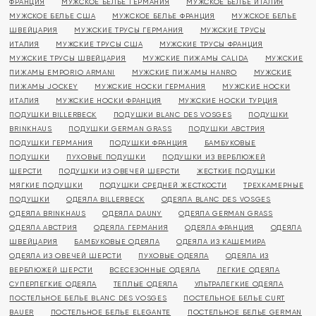
ФРАНЦИЯ
МУЖСКОЕ БЕЛЬЕ ГЕРМАНИЯ
МУЖСКОЕ БЕЛЬЕ ИТАЛИЯ
МУЖСКОЕ БЕЛЬЕ США
МУЖСКОЕ БЕЛЬЕ ФРАНЦИЯ
МУЖСКОЕ БЕЛЬЕ
ШВЕЙЦАРИЯ
МУЖСКИЕ ТРУСЫ ГЕРМАНИЯ
МУЖСКИЕ ТРУСЫ
ИТАЛИЯ
МУЖСКИЕ ТРУСЫ США
МУЖСКИЕ ТРУСЫ ФРАНЦИЯ
МУЖСКИЕ ТРУСЫ ШВЕЙЦАРИЯ
МУЖСКИЕ ПИЖАМЫ CALIDA
МУЖСКИЕ
ПИЖАМЫ EMPORIO ARMANI
МУЖСКИЕ ПИЖАМЫ HANRO
МУЖСКИЕ
ПИЖАМЫ JOCKEY
МУЖСКИЕ НОСКИ ГЕРМАНИЯ
МУЖСКИЕ НОСКИ
ИТАЛИЯ
МУЖСКИЕ НОСКИ ФРАНЦИЯ
МУЖСКИЕ НОСКИ ТУРЦИЯ
ПОДУШКИ BILLERBECK
ПОДУШКИ BLANC DES VOSGES
ПОДУШКИ
BRINKHAUS
ПОДУШКИ GERMAN GRASS
ПОДУШКИ АВСТРИЯ
ПОДУШКИ ГЕРМАНИЯ
ПОДУШКИ ФРАНЦИЯ
БАМБУКОВЫЕ
ПОДУШКИ
ПУХОВЫЕ ПОДУШКИ
ПОДУШКИ ИЗ ВЕРБЛЮЖЕЙ
ШЕРСТИ
ПОДУШКИ ИЗ ОВЕЧЕЙ ШЕРСТИ
ЖЕСТКИЕ ПОДУШКИ
МЯГКИЕ ПОДУШКИ
ПОДУШКИ СРЕДНЕЙ ЖЕСТКОСТИ
ТРЕХКАМЕРНЫЕ
ПОДУШКИ
ОДЕЯЛА BILLERBECK
ОДЕЯЛА BLANC DES VOSGES
ОДЕЯЛА BRINKHAUS
ОДЕЯЛА DAUNY
ОДЕЯЛА GERMAN GRASS
ОДЕЯЛА АВСТРИЯ
ОДЕЯЛА ГЕРМАНИЯ
ОДЕЯЛА ФРАНЦИЯ
ОДЕЯЛА
ШВЕЙЦАРИЯ
БАМБУКОВЫЕ ОДЕЯЛА
ОДЕЯЛА ИЗ КАШЕМИРА
ОДЕЯЛА ИЗ ОВЕЧЕЙ ШЕРСТИ
ПУХОВЫЕ ОДЕЯЛА
ОДЕЯЛА ИЗ
ВЕРБЛЮЖЕЙ ШЕРСТИ
ВСЕСЕЗОННЫЕ ОДЕЯЛА
ЛЕГКИЕ ОДЕЯЛА
СУПЕРЛЕГКИЕ ОДЕЯЛА
ТЕПЛЫЕ ОДЕЯЛА
УЛЬТРАЛЕГКИЕ ОДЕЯЛА
ПОСТЕЛЬНОЕ БЕЛЬЕ BLANC DES VOSGES
ПОСТЕЛЬНОЕ БЕЛЬЕ CURT
BAUER
ПОСТЕЛЬНОЕ БЕЛЬЕ ELEGANTE
ПОСТЕЛЬНОЕ БЕЛЬЕ GERMAN