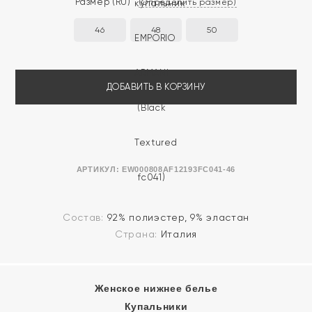
Размер
(RU)
(Определить размер)
46
48
50
ДОБАВИТЬ В КОРЗИНУ
АРТИКУЛ:
EW000808AF12193FC041-46
Состав:
92% полиэстер, 9% эластан
Страна:
Италия
Женское нижнее белье
Купальники