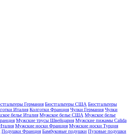
стгальтеры Германия
Бюстгальтеры США
Бюстгальтеры
готки Италия
Колготки Франция
Чулки Германия
Чулки
ское белье Италия
Мужское белье США
Мужское белье
ранция
Мужские трусы Швейцария
Мужские пижамы Calida
Италия
Мужские носки Франция
Мужские носки Турция
я
Подушки Франция
Бамбуковые подушки
Пуховые подушки