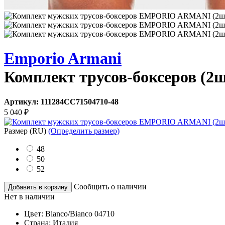
Emporio Armani
Комплект трусов-боксеров (2
Артикул:
111284CC71504710-48
5 040
₽
Размер
(RU)
(Определить размер)
48
50
52
Сообщить о наличии
Добавить в корзину
Нет в наличии
Цвет:
Bianco/Bianco 04710
Страна:
Италия