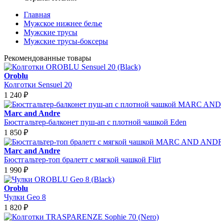
Главная
Мужское нижнее белье
Мужские трусы
Мужские трусы-боксеры
Рекомендованные товары
Oroblu
Колготки Sensuel 20
1 240
₽
Marc and Andre
Бюстгальтер-балконет пуш-ап с плотной чашкой Eden
1 850
₽
Marc and Andre
Бюстгальтер-топ бралетт с мягкой чашкой Flirt
1 990
₽
Oroblu
Чулки Geo 8
1 820
₽