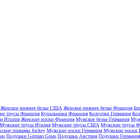
Женское нижнее белье США
Женское нижнее белье Франция
Бю
ие трусы Франция
Купальники Франция
Колготки Германия
Кол
и Италия
Женские носки Франция
Мужское белье Германия
Муж
Мужские трусы Италия
Мужские трусы США
Мужские трусы Ф
ские пижамы Jockey
Мужские носки Германия
Мужские носки 
aus
Подушки German Grass
Подушки Австрия
Подушки Германи