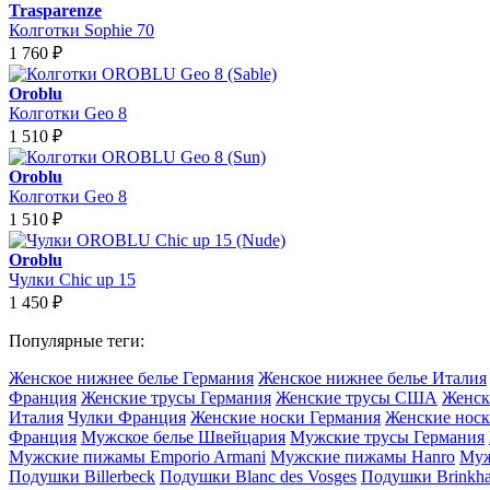
Trasparenze
Колготки Sophie 70
1 760
₽
Oroblu
Колготки Geo 8
1 510
₽
Oroblu
Колготки Geo 8
1 510
₽
Oroblu
Чулки Chic up 15
1 450
₽
Популярные теги:
Женское нижнее белье Германия
Женское нижнее белье Италия
Франция
Женские трусы Германия
Женские трусы США
Женск
Италия
Чулки Франция
Женские носки Германия
Женские носк
Франция
Мужское белье Швейцария
Мужские трусы Германия
Мужские пижамы Emporio Armani
Мужские пижамы Hanro
Муж
Подушки Billerbeck
Подушки Blanc des Vosges
Подушки Brinkh