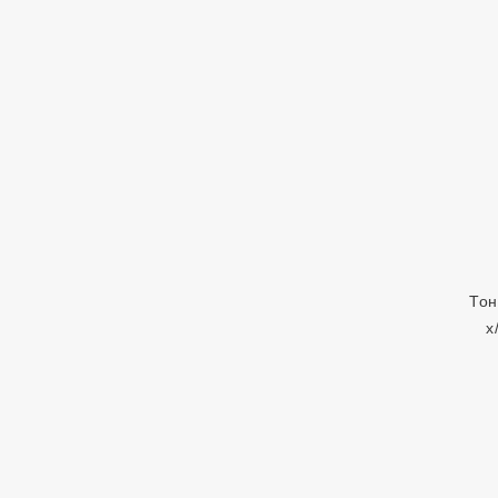
Тон
х