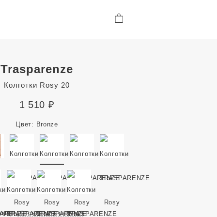
Trasparenze
Колготки Rosy 20
1 510
₽
Цвет:
Bronze
змер
(Определить размер)