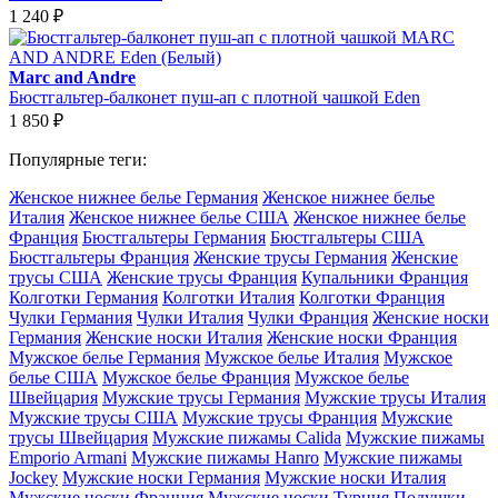
1 240
₽
Marc and Andre
Бюстгальтер-балконет пуш-ап с плотной чашкой Eden
1 850
₽
Популярные теги:
Женское нижнее белье Германия
Женское нижнее белье
Италия
Женское нижнее белье США
Женское нижнее белье
Франция
Бюстгальтеры Германия
Бюстгальтеры США
Бюстгальтеры Франция
Женские трусы Германия
Женские
трусы США
Женские трусы Франция
Купальники Франция
Колготки Германия
Колготки Италия
Колготки Франция
Чулки Германия
Чулки Италия
Чулки Франция
Женские носки
Германия
Женские носки Италия
Женские носки Франция
Мужское белье Германия
Мужское белье Италия
Мужское
белье США
Мужское белье Франция
Мужское белье
Швейцария
Мужские трусы Германия
Мужские трусы Италия
Мужские трусы США
Мужские трусы Франция
Мужские
трусы Швейцария
Мужские пижамы Calida
Мужские пижамы
Emporio Armani
Мужские пижамы Hanro
Мужские пижамы
Jockey
Мужские носки Германия
Мужские носки Италия
Мужские носки Франция
Мужские носки Турция
Подушки