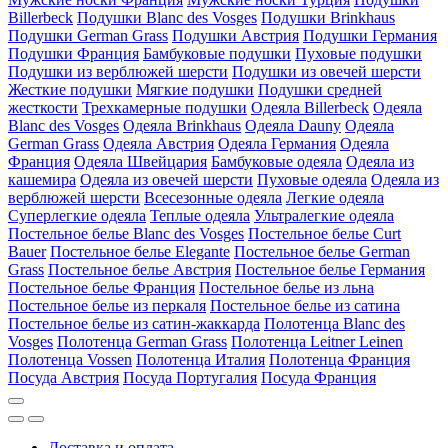
Billerbeck
Подушки Blanc des Vosges
Подушки Brinkhaus
Подушки German Grass
Подушки Австрия
Подушки Германия
Подушки Франция
Бамбуковые подушки
Пуховые подушки
Подушки из верблюжей шерсти
Подушки из овечей шерсти
Жесткие подушки
Мягкие подушки
Подушки средней
жесткости
Трехкамерные подушки
Одеяла Billerbeck
Одеяла
Blanc des Vosges
Одеяла Brinkhaus
Одеяла Dauny
Одеяла
German Grass
Одеяла Австрия
Одеяла Германия
Одеяла
Франция
Одеяла Швейцария
Бамбуковые одеяла
Одеяла из
кашемира
Одеяла из овечей шерсти
Пуховые одеяла
Одеяла из
верблюжей шерсти
Всесезонные одеяла
Легкие одеяла
Суперлегкие одеяла
Теплые одеяла
Ультралегкие одеяла
Постельное белье Blanc des Vosges
Постельное белье Curt
Bauer
Постельное белье Elegante
Постельное белье German
Grass
Постельное белье Австрия
Постельное белье Германия
Постельное белье Франция
Постельное белье из льна
Постельное белье из перкаля
Постельное белье из сатина
Постельное белье из сатин-жаккарда
Полотенца Blanc des
Vosges
Полотенца German Grass
Полотенца Leitner Leinen
Полотенца Vossen
Полотенца Италия
Полотенца Франция
Посуда Австрия
Посуда Португалия
Посуда Франция
Доставка и оплата