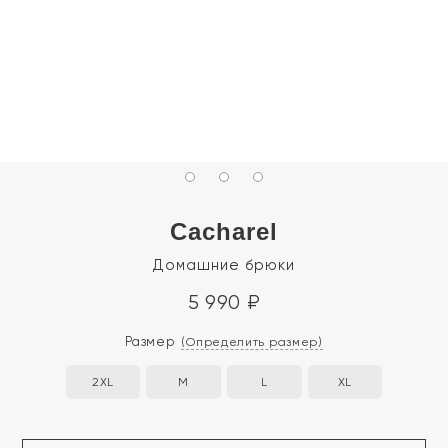
Cacharel
Домашние брюки
5 990
₽
Размер
(Определить размер)
2XL
M
L
XL