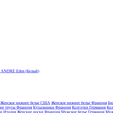
Женское нижнее белье США
Женское нижнее белье Франция
Бю
ие трусы Франция
Купальники Франция
Колготки Германия
Кол
и Италия
Женские носки Франция
Мужское белье Германия
Муж