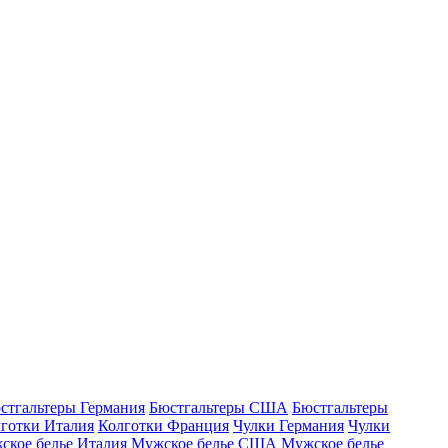
стгальтеры Германия
Бюстгальтеры США
Бюстгальтеры
готки Италия
Колготки Франция
Чулки Германия
Чулки
ское белье Италия
Мужское белье США
Мужское белье