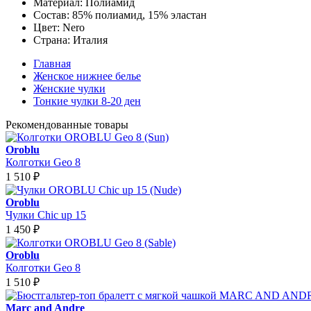
Материал:
Полиамид
Состав:
85% полиамид, 15% эластан
Цвет:
Nero
Страна:
Италия
Главная
Женское нижнее белье
Женские чулки
Тонкие чулки 8-20 ден
Рекомендованные товары
Oroblu
Колготки Geo 8
1 510
₽
Oroblu
Чулки Chic up 15
1 450
₽
Oroblu
Колготки Geo 8
1 510
₽
Marc and Andre