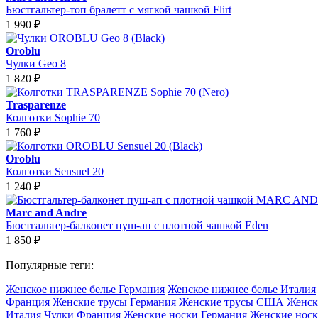
Бюстгальтер-топ бралетт с мягкой чашкой Flirt
1 990
₽
Oroblu
Чулки Geo 8
1 820
₽
Trasparenze
Колготки Sophie 70
1 760
₽
Oroblu
Колготки Sensuel 20
1 240
₽
Marc and Andre
Бюстгальтер-балконет пуш-ап с плотной чашкой Eden
1 850
₽
Популярные теги:
Женское нижнее белье Германия
Женское нижнее белье Италия
Франция
Женские трусы Германия
Женские трусы США
Женск
Италия
Чулки Франция
Женские носки Германия
Женские носк