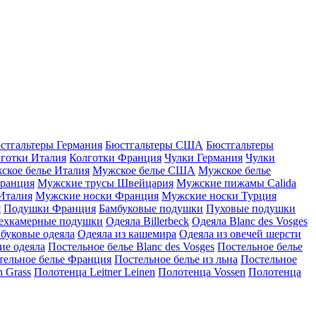
стгальтеры Германия
Бюстгальтеры США
Бюстгальтеры
готки Италия
Колготки Франция
Чулки Германия
Чулки
ское белье Италия
Мужское белье США
Мужское белье
ранция
Мужские трусы Швейцария
Мужские пижамы Calida
Италия
Мужские носки Франция
Мужские носки Турция
я
Подушки Франция
Бамбуковые подушки
Пуховые подушки
ехкамерные подушки
Одеяла Billerbeck
Одеяла Blanc des Vosges
буковые одеяла
Одеяла из кашемира
Одеяла из овечей шерсти
ие одеяла
Постельное белье Blanc des Vosges
Постельное белье
тельное белье Франция
Постельное белье из льна
Постельное
 Grass
Полотенца Leitner Leinen
Полотенца Vossen
Полотенца