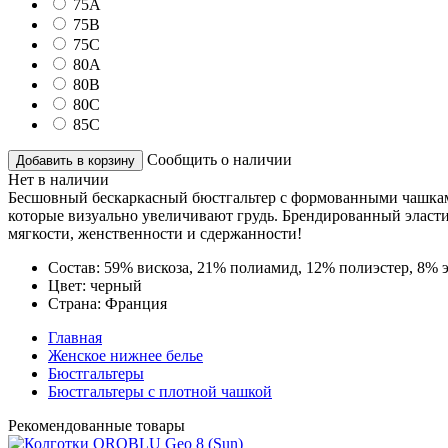
75A
75B
75C
80A
80B
80C
85C
Сообщить о наличии
Добавить в корзину
Нет в наличии
Бесшовный бескаркасный бюстгальтер с формованными чашками 
которые визуально увеличивают грудь. Брендированный эласти
мягкости, женственности и сдержанности!
Состав:
59% вискоза, 21% полиамид, 12% полиэстер, 8% 
Цвет:
черный
Страна:
Франция
Главная
Женское нижнее белье
Бюстгальтеры
Бюстгальтеры с плотной чашкой
Рекомендованные товары