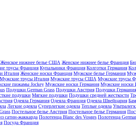
Женское нижнее белье США
Женское нижнее белье Франция
Бю
ие трусы Франция
Купальники Франция
Колготки Германия
Кол
и Италия
Женские носки Франция
Мужское белье Германия
Муж
Мужские трусы Италия
Мужские трусы США
Мужские трусы Ф
ские пижамы Jockey
Мужские носки Германия
Мужские носки 
aus
Подушки German Grass
Подушки Австрия
Подушки Германи
сткие подушки
Мягкие подушки
Подушки средней жесткости
Тр
встрия
Одеяла Германия
Одеяла Франция
Одеяла Швейцария
Бам
яла
Легкие одеяла
Суперлегкие одеяла
Теплые одеяла
Ультралегк
Grass
Постельное белье Австрия
Постельное белье Германия
Пос
из сатин-жаккарда
Полотенца Blanc des Vosges
Полотенца German
ия
Посуда Франция