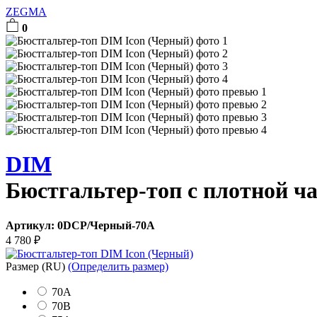
ZEGMA
0
DIM
Бюстгальтер-топ с плотной ч
Артикул:
0DCP/Черный-70A
4 780
₽
Размер
(RU)
(Определить размер)
70A
70B