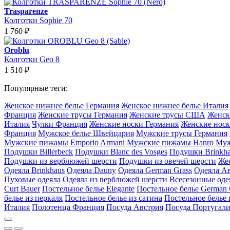
Trasparenze
Колготки Sophie 70
1 760
₽
Oroblu
Колготки Geo 8
1 510
₽
Популярные теги:
Женское нижнее белье Германия
Женское нижнее белье Италия
Франция
Женские трусы Германия
Женские трусы США
Женск
Италия
Чулки Франция
Женские носки Германия
Женские носк
Франция
Мужское белье Швейцария
Мужские трусы Германия
Мужские пижамы Emporio Armani
Мужские пижамы Hanro
Муж
Подушки Billerbeck
Подушки Blanc des Vosges
Подушки Brinkh
Подушки из верблюжей шерсти
Подушки из овечей шерсти
Же
Одеяла Brinkhaus
Одеяла Dauny
Одеяла German Grass
Одеяла А
Пуховые одеяла
Одеяла из верблюжей шерсти
Всесезонные оде
Curt Bauer
Постельное белье Elegante
Постельное белье German 
белье из перкаля
Постельное белье из сатина
Постельное белье 
Италия
Полотенца Франция
Посуда Австрия
Посуда Португал