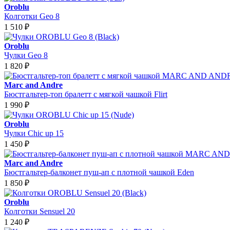
Oroblu
Колготки Geo 8
1 510
₽
Oroblu
Чулки Geo 8
1 820
₽
Marc and Andre
Бюстгальтер-топ бралетт с мягкой чашкой Flirt
1 990
₽
Oroblu
Чулки Chic up 15
1 450
₽
Marc and Andre
Бюстгальтер-балконет пуш-ап с плотной чашкой Eden
1 850
₽
Oroblu
Колготки Sensuel 20
1 240
₽