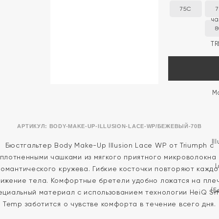
75C
8
АРТИКУЛ:
BODY-MAKE-UP-ILLUSION-LACE-WP/БЕЖЕВЫЙ-70B
Бюстгальтер Body Make-Up Illusion Lace WP от Triumph с
уплотненными чашками из мягкого приятного микроволокна 
омантического кружева. Гибкие косточки повторяют кажд
вижение тела. Комфортные бретели удобно ложатся на плеч
ециальный материал с использованием технологии HeiQ Sm
Temp заботится о чувстве комфорта в течение всего дня.