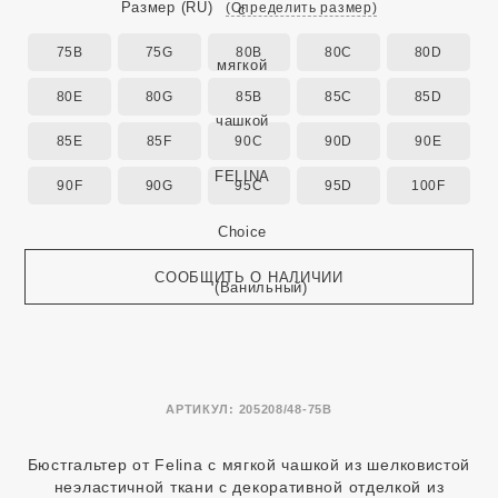
Размер
(RU)
(Определить размер)
75B
75G
80B
80C
80D
80E
80G
85B
85C
85D
85E
85F
90C
90D
90E
90F
90G
95C
95D
100F
СООБЩИТЬ О НАЛИЧИИ
АРТИКУЛ:
205208/48-75B
Бюстгальтер от Felina с мягкой чашкой из шелковистой
неэластичной ткани с декоративной отделкой из