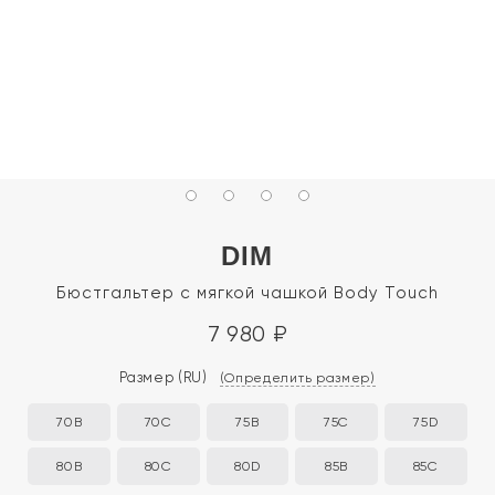
DIM
Бюстгальтер с мягкой чашкой Body Touch
7 980
₽
Размер
(RU)
(Определить размер)
70B
70C
75B
75C
75D
80B
80C
80D
85B
85C