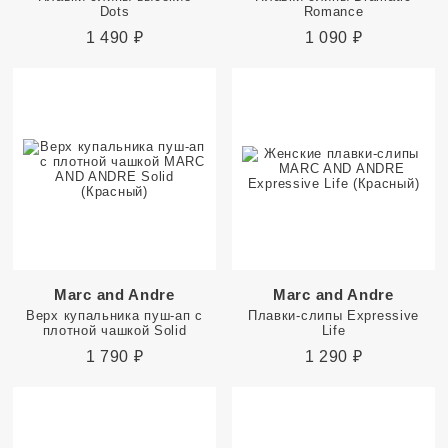
Dots
Romance
1 490
₽
1 090
₽
Marc and Andre
Marc and Andre
Верх купальника пуш-ап с
Плавки-слипы Expressive
плотной чашкой Solid
Life
1 790
₽
1 290
₽