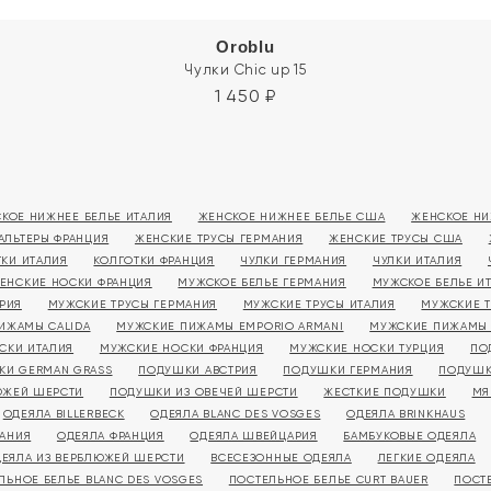
Oroblu
Чулки Chic up 15
1 450
₽
КОЕ НИЖНЕЕ БЕЛЬЕ ИТАЛИЯ
ЖЕНСКОЕ НИЖНЕЕ БЕЛЬЕ США
ЖЕНСКОЕ НИ
АЛЬТЕРЫ ФРАНЦИЯ
ЖЕНСКИЕ ТРУСЫ ГЕРМАНИЯ
ЖЕНСКИЕ ТРУСЫ США
ТКИ ИТАЛИЯ
КОЛГОТКИ ФРАНЦИЯ
ЧУЛКИ ГЕРМАНИЯ
ЧУЛКИ ИТАЛИЯ
ЕНСКИЕ НОСКИ ФРАНЦИЯ
МУЖСКОЕ БЕЛЬЕ ГЕРМАНИЯ
МУЖСКОЕ БЕЛЬЕ И
РИЯ
МУЖСКИЕ ТРУСЫ ГЕРМАНИЯ
МУЖСКИЕ ТРУСЫ ИТАЛИЯ
МУЖСКИЕ 
ИЖАМЫ CALIDA
МУЖСКИЕ ПИЖАМЫ EMPORIO ARMANI
МУЖСКИЕ ПИЖАМЫ
СКИ ИТАЛИЯ
МУЖСКИЕ НОСКИ ФРАНЦИЯ
МУЖСКИЕ НОСКИ ТУРЦИЯ
ПО
КИ GERMAN GRASS
ПОДУШКИ АВСТРИЯ
ПОДУШКИ ГЕРМАНИЯ
ПОДУШК
ЮЖЕЙ ШЕРСТИ
ПОДУШКИ ИЗ ОВЕЧЕЙ ШЕРСТИ
ЖЕСТКИЕ ПОДУШКИ
МЯ
ОДЕЯЛА BILLERBECK
ОДЕЯЛА BLANC DES VOSGES
ОДЕЯЛА BRINKHAUS
МАНИЯ
ОДЕЯЛА ФРАНЦИЯ
ОДЕЯЛА ШВЕЙЦАРИЯ
БАМБУКОВЫЕ ОДЕЯЛА
ЕЯЛА ИЗ ВЕРБЛЮЖЕЙ ШЕРСТИ
ВСЕСЕЗОННЫЕ ОДЕЯЛА
ЛЕГКИЕ ОДЕЯЛА
ЛЬНОЕ БЕЛЬЕ BLANC DES VOSGES
ПОСТЕЛЬНОЕ БЕЛЬЕ CURT BAUER
ПОСТ