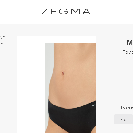
ZEGMA
M
Трус
Разм
42