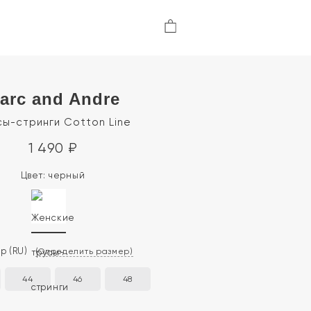
arc and Andre
ы-стринги Cotton Line
1 490
₽
Цвет:
черный
ер
(RU)
(Определить размер)
44
46
48