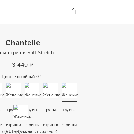
Chantelle
сы-стринги Soft Stretch
3 440
₽
Цвет:
Кофейный 02T
ер
(RU)
(Определить размер)