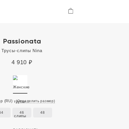
Passionata
Трусы-слипы Nina
4 910
₽
ер
(RU)
(Определить размер)
44
46
48