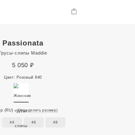
Passionata
Трусы-слипы Maddie
5 050
₽
Цвет:
Розовый 840
ер
(RU)
(Определить размер)
44
46
48