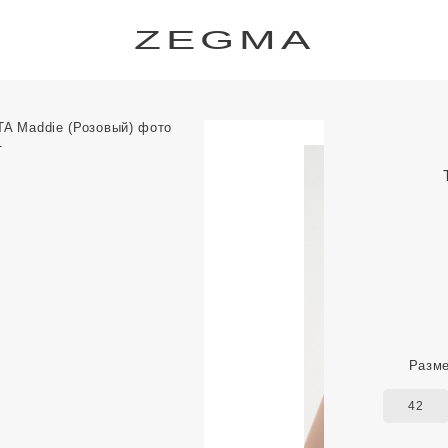
ZEGMA
Разм
42