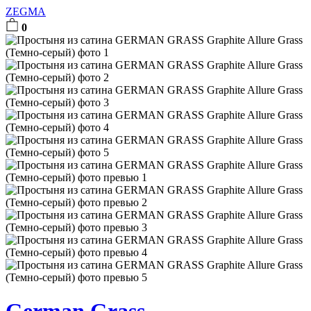
ZEGMA
0