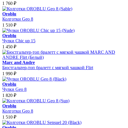
1 760
₽
Oroblu
Колготки Geo 8
1 510
₽
Oroblu
Чулки Chic up 15
1 450
₽
Marc and Andre
Бюстгальтер-топ бралетт с мягкой чашкой Flirt
1 990
₽
Oroblu
Чулки Geo 8
1 820
₽
Oroblu
Колготки Geo 8
1 510
₽
Oroblu