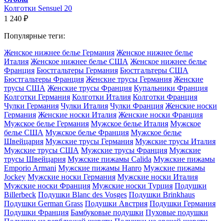
Колготки Sensuel 20
1 240
₽
Популярные теги:
Женское нижнее белье Германия
Женское нижнее белье
Италия
Женское нижнее белье США
Женское нижнее белье
Франция
Бюстгальтеры Германия
Бюстгальтеры США
Бюстгальтеры Франция
Женские трусы Германия
Женские
трусы США
Женские трусы Франция
Купальники Франция
Колготки Германия
Колготки Италия
Колготки Франция
Чулки Германия
Чулки Италия
Чулки Франция
Женские носки
Германия
Женские носки Италия
Женские носки Франция
Мужское белье Германия
Мужское белье Италия
Мужское
белье США
Мужское белье Франция
Мужское белье
Швейцария
Мужские трусы Германия
Мужские трусы Италия
Мужские трусы США
Мужские трусы Франция
Мужские
трусы Швейцария
Мужские пижамы Calida
Мужские пижамы
Emporio Armani
Мужские пижамы Hanro
Мужские пижамы
Jockey
Мужские носки Германия
Мужские носки Италия
Мужские носки Франция
Мужские носки Турция
Подушки
Billerbeck
Подушки Blanc des Vosges
Подушки Brinkhaus
Подушки German Grass
Подушки Австрия
Подушки Германия
Подушки Франция
Бамбуковые подушки
Пуховые подушки