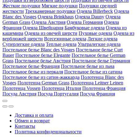
Подушки из верблюжей шерсти
Подушки из овечей шерсти
Жесткие подушки
Мягкие подушки
Подушки средней
жесткости
Трехкамерные подушки
Одеяла Billerbeck
Одеяла
Blanc des Vosges
Одеяла Brinkhaus
Одеяла Dauny
Одеяла
German Grass
Одеяла Австрия
Одеяла Германия
Одеяла
Франция
Одеяла Швейцария
Бамбуковые одеяла
Одеяла из
кашемира
Одеяла из овечей шерсти
Пуховые одеяла
Одеяла из
верблюжей шерсти
Всесезонные одеяла
Легкие одеяла
Суперлегкие одеяла
Теплые одеяла
Ультралегкие одеяла
Постельное белье Blanc des Vosges
Постельное белье Curt
Bauer
Постельное белье Elegante
Постельное белье German
Grass
Постельное белье Австрия
Постельное белье Германия
Постельное белье Франция
Постельное белье из льна
Постельное белье из перкаля
Постельное белье из сатина
Постельное белье из сатин-жаккарда
Полотенца Blanc des
Vosges
Полотенца German Grass
Полотенца Leitner Leinen
Полотенца Vossen
Полотенца Италия
Полотенца Франция
Посуда Австрия
Посуда Португалия
Посуда Франция
Доставка и оплата
Обмен и возврат
Контакты
Политика конфиденциальности