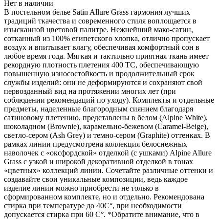
Нет в наличии
В постельном белье Satin Allure Grass гармония лучших
традиций ткачества и современного стиля воплощается в
изысканной цветовой палитре. Нежнейший мако-сатин,
сотканный из 100% египетского хлопка, отлично пропускает
воздух и впитывает влагу, обеспечивая комфортный сон в
любое время года. Мягкая и тактильно приятная ткань имеет
рекордную плотность плетения 400 ТС, обеспечивающую
повышенную износостойкость и продолжительный срок
службы изделий: они не деформируются и сохраняют свой
первозданный вид на протяжении многих лет (при
соблюдении рекомендаций по уходу). Комплекты и отдельные
предметы, наделенные благородным сиянием благодаря
сатиновому плетению, представлены в белом (Alpine White),
шоколадном (Brownie), карамельно-бежевом (Caramel-Beige),
светло-сером (Ash Grey) и темно-сером (Graphite) оттенках. В
рамках линии предусмотрена коллекция белоснежных
наволочек с «оксфордской» отделкой (с ушками) Alpine Allure
Grass с узкой и широкой декоративной отделкой в тонах
«цветных» коллекций линии. Сочетайте различные оттенки и
создавайте свои уникальные композиции, ведь каждое
изделие линии можно приобрести не только в
сформированном комплекте, но и отдельно. Рекомендована
стирка при температуре до 40С°, при необходимости
допускается стирка при 60 С°. *Обратите внимание, что в