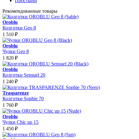
Простыни
Рекомендованные товары
Oroblu
Колготки Geo 8
1 510
₽
Oroblu
Чулки Geo 8
1 820
₽
Oroblu
Колготки Sensuel 20
1 240
₽
Trasparenze
Колготки Sophie 70
1 760
₽
Oroblu
Чулки Chic up 15
1 450
₽