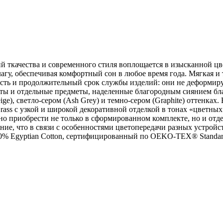
ций ткачества и современного стиля воплощается в изысканной 
лагу, обеспечивая комфортный сон в любое время года. Мягкая и
ть и продолжительный срок службы изделий: они не деформиру
ты и отдельные предметы, наделенные благородным сиянием бла
ige), светло-сером (Ash Grey) и темно-сером (Graphite) оттенк
Grass с узкой и широкой декоративной отделкой в тонах «цветны
о приобрести не только в сформированном комплекте, но и отде
ие, что в связи с особенностями цветопередачи разных устройст
, 100% Egyptian Cotton, сертифицированный по OEKO-TEX® Stand