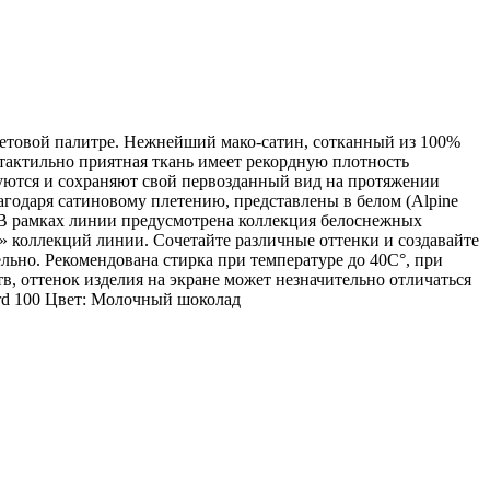
цветовой палитре. Нежнейший мако-сатин, сотканный из 100%
 тактильно приятная ткань имеет рекордную плотность
ются и сохраняют свой первозданный вид на протяжении
годаря сатиновому плетению, представлены в белом (Alpine
ах. В рамках линии предусмотрена коллекция белоснежных
х» коллекций линии. Сочетайте различные оттенки и создавайте
льно. Рекомендована стирка при температуре до 40С°, при
в, оттенок изделия на экране может незначительно отличаться
ard 100 Цвет: Молочный шоколад