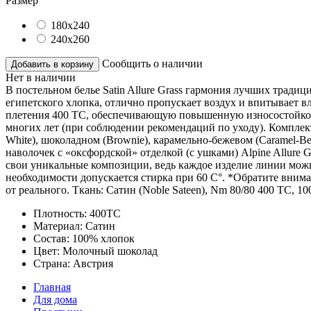
Размер
180x240
240x260
Сообщить о наличии
Добавить в корзину
Нет в наличии
В постельном белье Satin Allure Grass гармония лучших тради
египетского хлопка, отлично пропускает воздух и впитывает в
плетения 400 ТС, обеспечивающую повышенную износостойкос
многих лет (при соблюдении рекомендаций по уходу). Комплек
White), шоколадном (Brownie), карамельно-бежевом (Caramel-Be
наволочек с «оксфордской» отделкой (с ушками) Alpine Allure 
свои уникальные композиции, ведь каждое изделие линии можн
необходимости допускается стирка при 60 С°. *Обратите вниман
от реального. Ткань: Сатин (Noble Sateen), Nm 80/80 400 ТС
Плотность:
400ТС
Материал:
Сатин
Состав:
100% хлопок
Цвет:
Молочный шоколад
Страна:
Австрия
Главная
Для дома