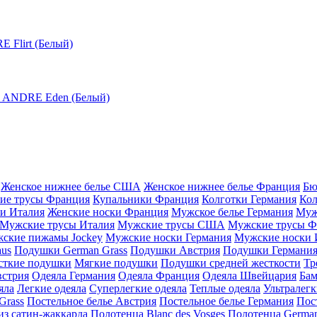
Женское нижнее белье США
Женское нижнее белье Франция
Бю
ие трусы Франция
Купальники Франция
Колготки Германия
Кол
и Италия
Женские носки Франция
Мужское белье Германия
Муж
Мужские трусы Италия
Мужские трусы США
Мужские трусы Ф
ские пижамы Jockey
Мужские носки Германия
Мужские носки 
aus
Подушки German Grass
Подушки Австрия
Подушки Германи
сткие подушки
Мягкие подушки
Подушки средней жесткости
Тр
встрия
Одеяла Германия
Одеяла Франция
Одеяла Швейцария
Бам
яла
Легкие одеяла
Суперлегкие одеяла
Теплые одеяла
Ультралегк
Grass
Постельное белье Австрия
Постельное белье Германия
Пос
из сатин-жаккарда
Полотенца Blanc des Vosges
Полотенца German