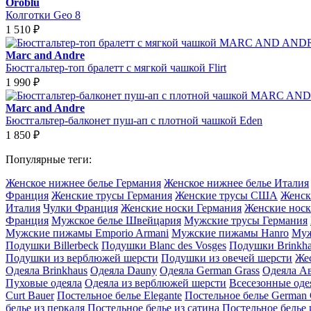
Oroblu
Колготки Geo 8
1 510
₽
Marc and Andre
Бюстгальтер-топ бралетт с мягкой чашкой Flirt
1 990
₽
Marc and Andre
Бюстгальтер-балконет пуш-ап с плотной чашкой Eden
1 850
₽
Популярные теги:
Женское нижнее белье Германия
Женское нижнее белье Италия
Франция
Женские трусы Германия
Женские трусы США
Женск
Италия
Чулки Франция
Женские носки Германия
Женские носк
Франция
Мужское белье Швейцария
Мужские трусы Германия
Мужские пижамы Emporio Armani
Мужские пижамы Hanro
Муж
Подушки Billerbeck
Подушки Blanc des Vosges
Подушки Brinkh
Подушки из верблюжей шерсти
Подушки из овечей шерсти
Же
Одеяла Brinkhaus
Одеяла Dauny
Одеяла German Grass
Одеяла А
Пуховые одеяла
Одеяла из верблюжей шерсти
Всесезонные оде
Curt Bauer
Постельное белье Elegante
Постельное белье German 
белье из перкаля
Постельное белье из сатина
Постельное белье 