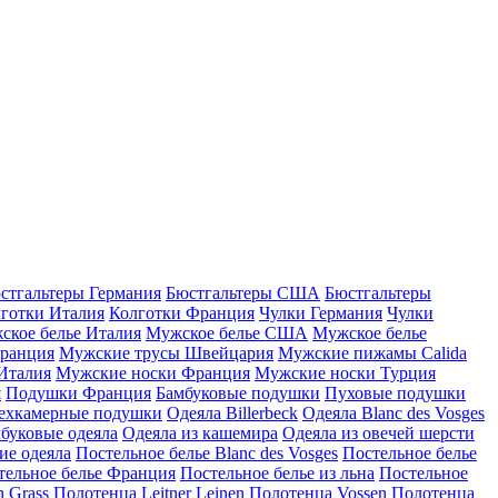
стгальтеры Германия
Бюстгальтеры США
Бюстгальтеры
готки Италия
Колготки Франция
Чулки Германия
Чулки
ское белье Италия
Мужское белье США
Мужское белье
ранция
Мужские трусы Швейцария
Мужские пижамы Calida
Италия
Мужские носки Франция
Мужские носки Турция
я
Подушки Франция
Бамбуковые подушки
Пуховые подушки
ехкамерные подушки
Одеяла Billerbeck
Одеяла Blanc des Vosges
буковые одеяла
Одеяла из кашемира
Одеяла из овечей шерсти
ие одеяла
Постельное белье Blanc des Vosges
Постельное белье
тельное белье Франция
Постельное белье из льна
Постельное
 Grass
Полотенца Leitner Leinen
Полотенца Vossen
Полотенца