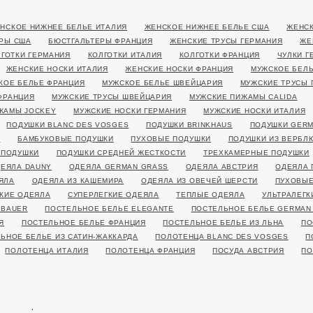
НСКОЕ НИЖНЕЕ БЕЛЬЕ ИТАЛИЯ
ЖЕНСКОЕ НИЖНЕЕ БЕЛЬЕ США
ЖЕНСК
РЫ США
БЮСТГАЛЬТЕРЫ ФРАНЦИЯ
ЖЕНСКИЕ ТРУСЫ ГЕРМАНИЯ
ЖЕ
ЛГОТКИ ГЕРМАНИЯ
КОЛГОТКИ ИТАЛИЯ
КОЛГОТКИ ФРАНЦИЯ
ЧУЛКИ Г
ЖЕНСКИЕ НОСКИ ИТАЛИЯ
ЖЕНСКИЕ НОСКИ ФРАНЦИЯ
МУЖСКОЕ БЕЛЬ
КОЕ БЕЛЬЕ ФРАНЦИЯ
МУЖСКОЕ БЕЛЬЕ ШВЕЙЦАРИЯ
МУЖСКИЕ ТРУСЫ 
ФРАНЦИЯ
МУЖСКИЕ ТРУСЫ ШВЕЙЦАРИЯ
МУЖСКИЕ ПИЖАМЫ CALIDA
ЖАМЫ JOCKEY
МУЖСКИЕ НОСКИ ГЕРМАНИЯ
МУЖСКИЕ НОСКИ ИТАЛИЯ
ПОДУШКИ BLANC DES VOSGES
ПОДУШКИ BRINKHAUS
ПОДУШКИ GERM
Я
БАМБУКОВЫЕ ПОДУШКИ
ПУХОВЫЕ ПОДУШКИ
ПОДУШКИ ИЗ ВЕРБЛ
 ПОДУШКИ
ПОДУШКИ СРЕДНЕЙ ЖЕСТКОСТИ
ТРЕХКАМЕРНЫЕ ПОДУШКИ
ЕЯЛА DAUNY
ОДЕЯЛА GERMAN GRASS
ОДЕЯЛА АВСТРИЯ
ОДЕЯЛА 
ЯЛА
ОДЕЯЛА ИЗ КАШЕМИРА
ОДЕЯЛА ИЗ ОВЕЧЕЙ ШЕРСТИ
ПУХОВЫЕ
КИЕ ОДЕЯЛА
СУПЕРЛЕГКИЕ ОДЕЯЛА
ТЕПЛЫЕ ОДЕЯЛА
УЛЬТРАЛЕГК
 BAUER
ПОСТЕЛЬНОЕ БЕЛЬЕ ELEGANTE
ПОСТЕЛЬНОЕ БЕЛЬЕ GERMAN
Я
ПОСТЕЛЬНОЕ БЕЛЬЕ ФРАНЦИЯ
ПОСТЕЛЬНОЕ БЕЛЬЕ ИЗ ЛЬНА
ПО
ЬНОЕ БЕЛЬЕ ИЗ САТИН-ЖАККАРДА
ПОЛОТЕНЦА BLANC DES VOSGES
П
ПОЛОТЕНЦА ИТАЛИЯ
ПОЛОТЕНЦА ФРАНЦИЯ
ПОСУДА АВСТРИЯ
ПО
ка конфиденциальности