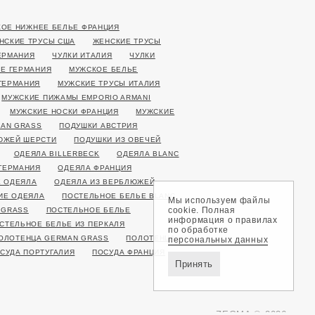
ОЕ НИЖНЕЕ БЕЛЬЕ ФРАНЦИЯ
НСКИЕ ТРУСЫ США
ЖЕНСКИЕ ТРУСЫ
ЕРМАНИЯ
ЧУЛКИ ИТАЛИЯ
ЧУЛКИ
Е ГЕРМАНИЯ
МУЖСКОЕ БЕЛЬЕ
ГЕРМАНИЯ
МУЖСКИЕ ТРУСЫ ИТАЛИЯ
МУЖСКИЕ ПИЖАМЫ EMPORIO ARMANI
МУЖСКИЕ НОСКИ ФРАНЦИЯ
МУЖСКИЕ
AN GRASS
ПОДУШКИ АВСТРИЯ
ЮЖЕЙ ШЕРСТИ
ПОДУШКИ ИЗ ОВЕЧЕЙ
ОДЕЯЛА BILLERBECK
ОДЕЯЛА BLANC
ГЕРМАНИЯ
ОДЕЯЛА ФРАНЦИЯ
 ОДЕЯЛА
ОДЕЯЛА ИЗ ВЕРБЛЮЖЕЙ
ИЕ ОДЕЯЛА
ПОСТЕЛЬНОЕ БЕЛЬЕ BLANC
Мы используем файлы
cookie. Полная
 GRASS
ПОСТЕЛЬНОЕ БЕЛЬЕ
информация о правилах
СТЕЛЬНОЕ БЕЛЬЕ ИЗ ПЕРКАЛЯ
по обработке
ОЛОТЕНЦА GERMAN GRASS
ПОЛОТЕНЦА
персональных данных
СУДА ПОРТУГАЛИЯ
ПОСУДА ФРАНЦИЯ
Принять
ZEGMA © 2026