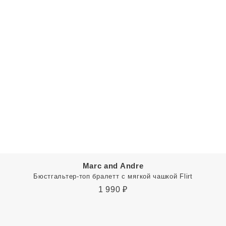
Marc and Andre
Бюстгальтер-топ бралетт с мягкой чашкой Flirt
1 990
₽