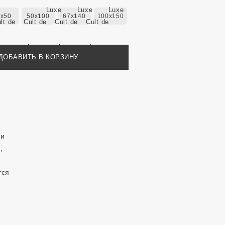
0x50
50x100
67x140
100x150
ДОБАВИТЬ В КОРЗИНУ
 и
,
тся