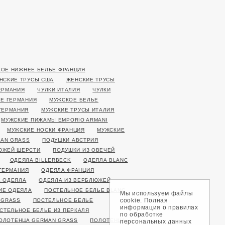
ОЕ НИЖНЕЕ БЕЛЬЕ ФРАНЦИЯ
НСКИЕ ТРУСЫ США
ЖЕНСКИЕ ТРУСЫ
ЕРМАНИЯ
ЧУЛКИ ИТАЛИЯ
ЧУЛКИ
Е ГЕРМАНИЯ
МУЖСКОЕ БЕЛЬЕ
ГЕРМАНИЯ
МУЖСКИЕ ТРУСЫ ИТАЛИЯ
МУЖСКИЕ ПИЖАМЫ EMPORIO ARMANI
МУЖСКИЕ НОСКИ ФРАНЦИЯ
МУЖСКИЕ
AN GRASS
ПОДУШКИ АВСТРИЯ
ЮЖЕЙ ШЕРСТИ
ПОДУШКИ ИЗ ОВЕЧЕЙ
ОДЕЯЛА BILLERBECK
ОДЕЯЛА BLANC
ГЕРМАНИЯ
ОДЕЯЛА ФРАНЦИЯ
 ОДЕЯЛА
ОДЕЯЛА ИЗ ВЕРБЛЮЖЕЙ
ИЕ ОДЕЯЛА
ПОСТЕЛЬНОЕ БЕЛЬЕ BLANC
Мы используем файлы
cookie. Полная
 GRASS
ПОСТЕЛЬНОЕ БЕЛЬЕ
информация о правилах
СТЕЛЬНОЕ БЕЛЬЕ ИЗ ПЕРКАЛЯ
по обработке
ОЛОТЕНЦА GERMAN GRASS
ПОЛОТЕНЦА
персональных данных