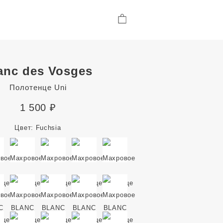
anc des Vosges
Полотенце Uni
1 500
₽
Цвет:
Fuchsia