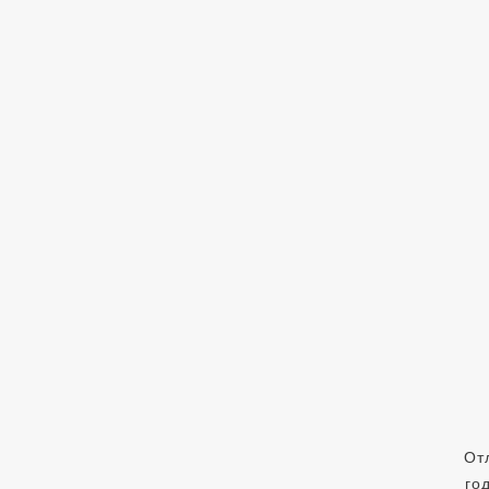
От
го