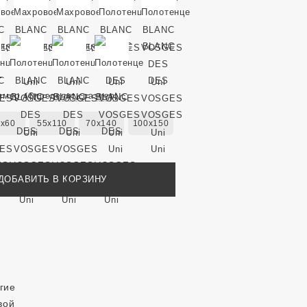
змер
(Определить размер)
0x60
55x110
70x140
100x150
ДОБАВИТЬ В КОРЗИНУ
гие
вой