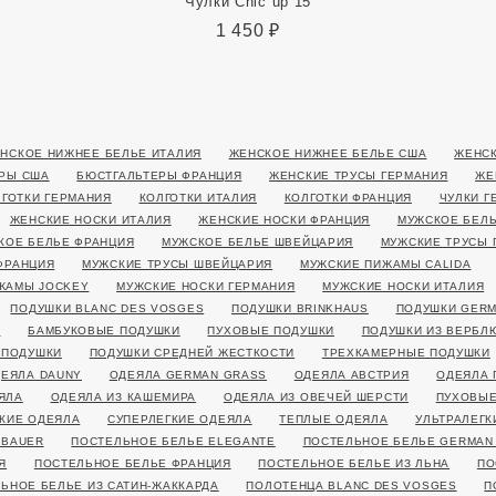
Чулки Chic up 15
1 450
₽
НСКОЕ НИЖНЕЕ БЕЛЬЕ ИТАЛИЯ
ЖЕНСКОЕ НИЖНЕЕ БЕЛЬЕ США
ЖЕНСК
РЫ США
БЮСТГАЛЬТЕРЫ ФРАНЦИЯ
ЖЕНСКИЕ ТРУСЫ ГЕРМАНИЯ
ЖЕ
ЛГОТКИ ГЕРМАНИЯ
КОЛГОТКИ ИТАЛИЯ
КОЛГОТКИ ФРАНЦИЯ
ЧУЛКИ Г
ЖЕНСКИЕ НОСКИ ИТАЛИЯ
ЖЕНСКИЕ НОСКИ ФРАНЦИЯ
МУЖСКОЕ БЕЛЬ
КОЕ БЕЛЬЕ ФРАНЦИЯ
МУЖСКОЕ БЕЛЬЕ ШВЕЙЦАРИЯ
МУЖСКИЕ ТРУСЫ 
ФРАНЦИЯ
МУЖСКИЕ ТРУСЫ ШВЕЙЦАРИЯ
МУЖСКИЕ ПИЖАМЫ CALIDA
ЖАМЫ JOCKEY
МУЖСКИЕ НОСКИ ГЕРМАНИЯ
МУЖСКИЕ НОСКИ ИТАЛИЯ
ПОДУШКИ BLANC DES VOSGES
ПОДУШКИ BRINKHAUS
ПОДУШКИ GERM
Я
БАМБУКОВЫЕ ПОДУШКИ
ПУХОВЫЕ ПОДУШКИ
ПОДУШКИ ИЗ ВЕРБЛ
 ПОДУШКИ
ПОДУШКИ СРЕДНЕЙ ЖЕСТКОСТИ
ТРЕХКАМЕРНЫЕ ПОДУШКИ
ЕЯЛА DAUNY
ОДЕЯЛА GERMAN GRASS
ОДЕЯЛА АВСТРИЯ
ОДЕЯЛА 
ЯЛА
ОДЕЯЛА ИЗ КАШЕМИРА
ОДЕЯЛА ИЗ ОВЕЧЕЙ ШЕРСТИ
ПУХОВЫЕ
КИЕ ОДЕЯЛА
СУПЕРЛЕГКИЕ ОДЕЯЛА
ТЕПЛЫЕ ОДЕЯЛА
УЛЬТРАЛЕГК
 BAUER
ПОСТЕЛЬНОЕ БЕЛЬЕ ELEGANTE
ПОСТЕЛЬНОЕ БЕЛЬЕ GERMAN
Я
ПОСТЕЛЬНОЕ БЕЛЬЕ ФРАНЦИЯ
ПОСТЕЛЬНОЕ БЕЛЬЕ ИЗ ЛЬНА
ПО
ЬНОЕ БЕЛЬЕ ИЗ САТИН-ЖАККАРДА
ПОЛОТЕНЦА BLANC DES VOSGES
П