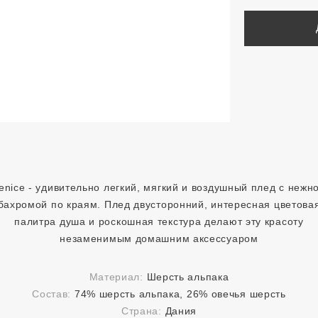
enice - удивительно легкий, мягкий и воздушный плед с нежн
бахромой по краям. Плед двусторонний, интересная цветова
палитра душа и роскошная текстура делают эту красоту
незаменимым домашним аксессуаром
Материал:
Шерсть альпака
Состав:
74% шерсть альпака, 26% овечья шерсть
Страна:
Дания