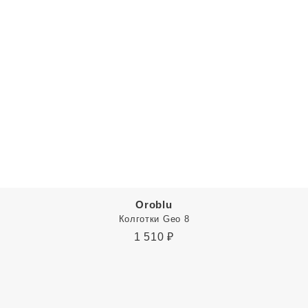
Oroblu
Колготки Geo 8
1 510
₽