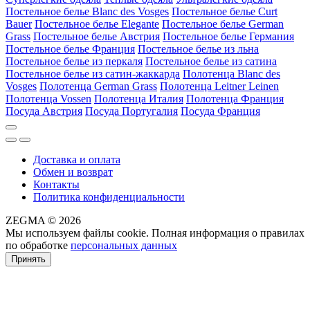
Постельное белье Blanc des Vosges
Постельное белье Curt
Bauer
Постельное белье Elegante
Постельное белье German
Grass
Постельное белье Австрия
Постельное белье Германия
Постельное белье Франция
Постельное белье из льна
Постельное белье из перкаля
Постельное белье из сатина
Постельное белье из сатин-жаккарда
Полотенца Blanc des
Vosges
Полотенца German Grass
Полотенца Leitner Leinen
Полотенца Vossen
Полотенца Италия
Полотенца Франция
Посуда Австрия
Посуда Португалия
Посуда Франция
Доставка и оплата
Обмен и возврат
Контакты
Политика конфиденциальности
ZEGMA © 2026
Мы используем файлы cookie. Полная информация о правилах
по обработке
персональных данных
Принять