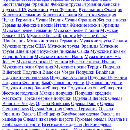
Бюстгальтеры Франция
Женские трусы Германия
Женские
трусы США
Женские трусы Франция
Купальники Франция
Колготки Германия
Колготки Италия
Колготки Франция
Чулки Германия
Чулки Италия
Чулки Франция
Женские носки
Германия
Женские носки Италия
Женские носки Франция
Мужское белье Германия
Мужское белье Италия
Мужское
белье США
Мужское белье Франция
Мужское белье
Швейцария
Мужские трусы Германия
Мужские трусы Италия
Мужские трусы США
Мужские трусы Франция
Мужские
трусы Швейцария
Мужские пижамы Calida
Мужские пижамы
Emporio Armani
Мужские пижамы Hanro
Мужские пижамы
Jockey
Мужские носки Германия
Мужские носки Италия
Мужские носки Франция
Мужские носки Турция
Подушки
Billerbeck
Подушки Blanc des Vosges
Подушки Brinkhaus
Подушки German Grass
Подушки Австрия
Подушки Германия
Подушки Франция
Бамбуковые подушки
Пуховые подушки
Подушки из верблюжей шерсти
Подушки из овечей шерсти
Жесткие подушки
Мягкие подушки
Подушки средней
жесткости
Трехкамерные подушки
Одеяла Billerbeck
Одеяла
Blanc des Vosges
Одеяла Brinkhaus
Одеяла Dauny
Одеяла
German Grass
Одеяла Австрия
Одеяла Германия
Одеяла
Франция
Одеяла Швейцария
Бамбуковые одеяла
Одеяла из
кашемира
Одеяла из овечей шерсти
Пуховые одеяла
Одеяла из
верблюжей шерсти
Всесезонные одеяла
Легкие одеяла
Суперлегкие одеяла
Теплые одеяла
Ультралегкие одеяла