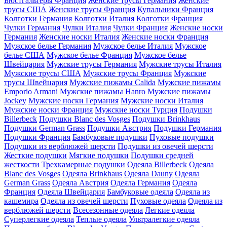
Бюстгальтеры Франция
Женские трусы Германия
Женские
трусы США
Женские трусы Франция
Купальники Франция
Колготки Германия
Колготки Италия
Колготки Франция
Чулки Германия
Чулки Италия
Чулки Франция
Женские носки
Германия
Женские носки Италия
Женские носки Франция
Мужское белье Германия
Мужское белье Италия
Мужское
белье США
Мужское белье Франция
Мужское белье
Швейцария
Мужские трусы Германия
Мужские трусы Италия
Мужские трусы США
Мужские трусы Франция
Мужские
трусы Швейцария
Мужские пижамы Calida
Мужские пижамы
Emporio Armani
Мужские пижамы Hanro
Мужские пижамы
Jockey
Мужские носки Германия
Мужские носки Италия
Мужские носки Франция
Мужские носки Турция
Подушки
Billerbeck
Подушки Blanc des Vosges
Подушки Brinkhaus
Подушки German Grass
Подушки Австрия
Подушки Германия
Подушки Франция
Бамбуковые подушки
Пуховые подушки
Подушки из верблюжей шерсти
Подушки из овечей шерсти
Жесткие подушки
Мягкие подушки
Подушки средней
жесткости
Трехкамерные подушки
Одеяла Billerbeck
Одеяла
Blanc des Vosges
Одеяла Brinkhaus
Одеяла Dauny
Одеяла
German Grass
Одеяла Австрия
Одеяла Германия
Одеяла
Франция
Одеяла Швейцария
Бамбуковые одеяла
Одеяла из
кашемира
Одеяла из овечей шерсти
Пуховые одеяла
Одеяла из
верблюжей шерсти
Всесезонные одеяла
Легкие одеяла
Суперлегкие одеяла
Теплые одеяла
Ультралегкие одеяла