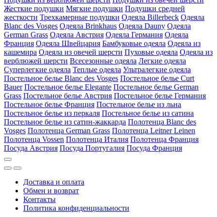
Жесткие подушки
Мягкие подушки
Подушки средней
жесткости
Трехкамерные подушки
Одеяла Billerbeck
Одеяла
Blanc des Vosges
Одеяла Brinkhaus
Одеяла Dauny
Одеяла
German Grass
Одеяла Австрия
Одеяла Германия
Одеяла
Франция
Одеяла Швейцария
Бамбуковые одеяла
Одеяла из
кашемира
Одеяла из овечей шерсти
Пуховые одеяла
Одеяла из
верблюжей шерсти
Всесезонные одеяла
Легкие одеяла
Суперлегкие одеяла
Теплые одеяла
Ультралегкие одеяла
Постельное белье Blanc des Vosges
Постельное белье Curt
Bauer
Постельное белье Elegante
Постельное белье German
Grass
Постельное белье Австрия
Постельное белье Германия
Постельное белье Франция
Постельное белье из льна
Постельное белье из перкаля
Постельное белье из сатина
Постельное белье из сатин-жаккарда
Полотенца Blanc des
Vosges
Полотенца German Grass
Полотенца Leitner Leinen
Полотенца Vossen
Полотенца Италия
Полотенца Франция
Посуда Австрия
Посуда Португалия
Посуда Франция
Доставка и оплата
Обмен и возврат
Контакты
Политика конфиденциальности