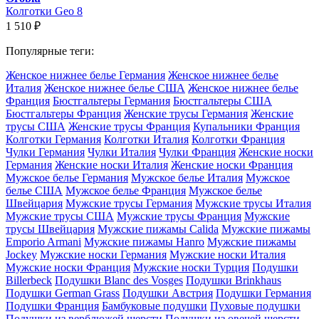
Колготки Geo 8
1 510
₽
Популярные теги:
Женское нижнее белье Германия
Женское нижнее белье
Италия
Женское нижнее белье США
Женское нижнее белье
Франция
Бюстгальтеры Германия
Бюстгальтеры США
Бюстгальтеры Франция
Женские трусы Германия
Женские
трусы США
Женские трусы Франция
Купальники Франция
Колготки Германия
Колготки Италия
Колготки Франция
Чулки Германия
Чулки Италия
Чулки Франция
Женские носки
Германия
Женские носки Италия
Женские носки Франция
Мужское белье Германия
Мужское белье Италия
Мужское
белье США
Мужское белье Франция
Мужское белье
Швейцария
Мужские трусы Германия
Мужские трусы Италия
Мужские трусы США
Мужские трусы Франция
Мужские
трусы Швейцария
Мужские пижамы Calida
Мужские пижамы
Emporio Armani
Мужские пижамы Hanro
Мужские пижамы
Jockey
Мужские носки Германия
Мужские носки Италия
Мужские носки Франция
Мужские носки Турция
Подушки
Billerbeck
Подушки Blanc des Vosges
Подушки Brinkhaus
Подушки German Grass
Подушки Австрия
Подушки Германия
Подушки Франция
Бамбуковые подушки
Пуховые подушки
Подушки из верблюжей шерсти
Подушки из овечей шерсти