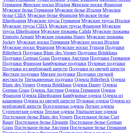
Германия
Женские носки Италия
Женские носки Франция
Мужское белье Германия
Мужское белье Италия
Мужское
белье США
Мужское белье Франция
Мужское белье
Швейцария
Мужские трусы Германия
Мужские трусы Италия
Мужские трусы США
Мужские трусы Франция
Мужские
трусы Швейцария
Мужские пижамы Calida
Мужские пижамы
Emporio Armani
Мужские пижамы Hanro
Мужские пижамы
Jockey
Мужские носки Германия
Мужские носки Италия
Мужские носки Франция
Мужские носки Турция
Подушки
Billerbeck
Подушки Blanc des Vosges
Подушки Brinkhaus
Подушки German Grass
Подушки Австрия
Подушки Германия
Подушки Франция
Бамбуковые подушки
Пуховые подушки
Подушки из верблюжей шерсти
Подушки из овечей шерсти
Жесткие подушки
Мягкие подушки
Подушки средней
жесткости
Трехкамерные подушки
Одеяла Billerbeck
Одеяла
Blanc des Vosges
Одеяла Brinkhaus
Одеяла Dauny
Одеяла
German Grass
Одеяла Австрия
Одеяла Германия
Одеяла
Франция
Одеяла Швейцария
Бамбуковые одеяла
Одеяла из
кашемира
Одеяла из овечей шерсти
Пуховые одеяла
Одеяла из
верблюжей шерсти
Всесезонные одеяла
Легкие одеяла
Суперлегкие одеяла
Теплые одеяла
Ультралегкие одеяла
Постельное белье Blanc des Vosges
Постельное белье Curt
Bauer
Постельное белье Elegante
Постельное белье German
Grass
Постельное белье Австрия
Постельное белье Германия
Постельное белье Франция
Постельное белье из льна