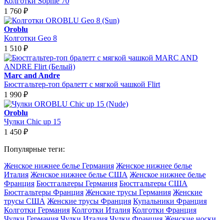
Колготки Sophie 70
1 760
₽
Oroblu
Колготки Geo 8
1 510
₽
Marc and Andre
Бюстгальтер-топ бралетт с мягкой чашкой Flirt
1 990
₽
Oroblu
Чулки Chic up 15
1 450
₽
Популярные теги:
Женское нижнее белье Германия
Женское нижнее белье
Италия
Женское нижнее белье США
Женское нижнее белье
Франция
Бюстгальтеры Германия
Бюстгальтеры США
Бюстгальтеры Франция
Женские трусы Германия
Женские
трусы США
Женские трусы Франция
Купальники Франция
Колготки Германия
Колготки Италия
Колготки Франция
Чулки Германия
Чулки Италия
Чулки Франция
Женские носки