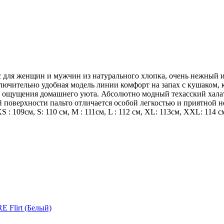
 для женщин и мужчин из натурального хлопка, очень нежный и
ключительно удобная модель линии комфорт на запах с кушаком
го ощущения домашнего уюта. Абсолютно модный техасский хала
 поверхности пальто отличается особой легкостью и приятной н
 109см, S: 110 см, М : 111см, L : 112 см, ХL: 113см, ХХL: 114 с