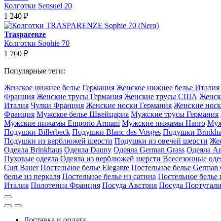
Колготки Sensuel 20
1 240
₽
Trasparenze
Колготки Sophie 70
1 760
₽
Популярные теги:
Женское нижнее белье Германия
Женское нижнее белье Италия
Франция
Женские трусы Германия
Женские трусы США
Женск
Италия
Чулки Франция
Женские носки Германия
Женские носк
Франция
Мужское белье Швейцария
Мужские трусы Германия
Мужские пижамы Emporio Armani
Мужские пижамы Hanro
Муж
Подушки Billerbeck
Подушки Blanc des Vosges
Подушки Brinkh
Подушки из верблюжей шерсти
Подушки из овечей шерсти
Же
Одеяла Brinkhaus
Одеяла Dauny
Одеяла German Grass
Одеяла А
Пуховые одеяла
Одеяла из верблюжей шерсти
Всесезонные оде
Curt Bauer
Постельное белье Elegante
Постельное белье German 
белье из перкаля
Постельное белье из сатина
Постельное белье 
Италия
Полотенца Франция
Посуда Австрия
Посуда Португал
Доставка и оплата