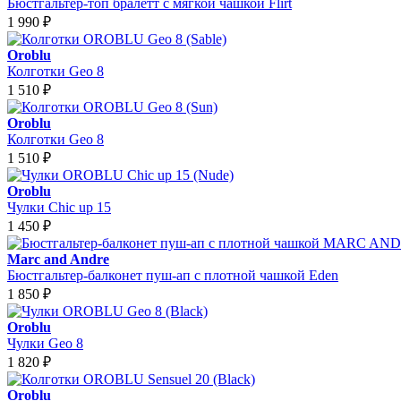
Бюстгальтер-топ бралетт с мягкой чашкой Flirt
1 990
₽
Oroblu
Колготки Geo 8
1 510
₽
Oroblu
Колготки Geo 8
1 510
₽
Oroblu
Чулки Chic up 15
1 450
₽
Marc and Andre
Бюстгальтер-балконет пуш-ап с плотной чашкой Eden
1 850
₽
Oroblu
Чулки Geo 8
1 820
₽
Oroblu