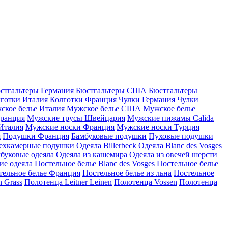
стгальтеры Германия
Бюстгальтеры США
Бюстгальтеры
готки Италия
Колготки Франция
Чулки Германия
Чулки
ское белье Италия
Мужское белье США
Мужское белье
ранция
Мужские трусы Швейцария
Мужские пижамы Calida
Италия
Мужские носки Франция
Мужские носки Турция
я
Подушки Франция
Бамбуковые подушки
Пуховые подушки
ехкамерные подушки
Одеяла Billerbeck
Одеяла Blanc des Vosges
буковые одеяла
Одеяла из кашемира
Одеяла из овечей шерсти
ие одеяла
Постельное белье Blanc des Vosges
Постельное белье
тельное белье Франция
Постельное белье из льна
Постельное
 Grass
Полотенца Leitner Leinen
Полотенца Vossen
Полотенца