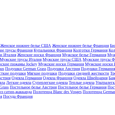
Женское нижнее белье США
Женское нижнее белье Франция
Бю
ие трусы Франция
Купальники Франция
Колготки Германия
Кол
и Италия
Женские носки Франция
Мужское белье Германия
Муж
Мужские трусы Италия
Мужские трусы США
Мужские трусы Ф
ские пижамы Jockey
Мужские носки Германия
Мужские носки 
aus
Подушки German Grass
Подушки Австрия
Подушки Германи
сткие подушки
Мягкие подушки
Подушки средней жесткости
Тр
встрия
Одеяла Германия
Одеяла Франция
Одеяла Швейцария
Бам
яла
Легкие одеяла
Суперлегкие одеяла
Теплые одеяла
Ультралегк
Grass
Постельное белье Австрия
Постельное белье Германия
Пос
из сатин-жаккарда
Полотенца Blanc des Vosges
Полотенца German
ия
Посуда Франция