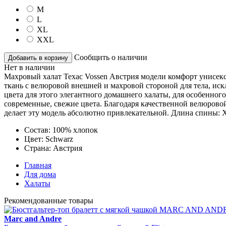
M
L
XL
XXL
Сообщить о наличии
Добавить в корзину
Нет в наличии
Махровый халат Техас Vossen Австрия модели комфорт унисекс
ткань с велюровой внешней и махровой стороной для тела, ис
цвета для этого элегантного домашнего халаты, для особенно
современные, свежие цвета. Благодаря качественной велюровой
делает эту модель абсолютно привлекательной. Длина спины: XS :
Состав:
100% хлопок
Цвет:
Schwarz
Страна:
Австрия
Главная
Для дома
Халаты
Рекомендованные товары
Marc and Andre