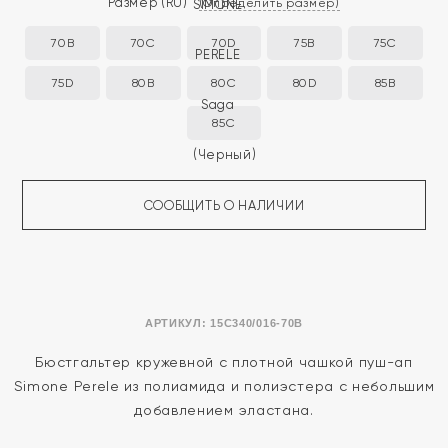
Размер
(RU)
(Определить размер)
70B
70C
70D
75B
75C
75D
80B
80C
80D
85B
85C
СООБЩИТЬ О НАЛИЧИИ
АРТИКУЛ:
15C340/016-70B
Бюстгальтер кружевной с плотной чашкой пуш-ап
Simone Perele из полиамида и полиэстера с небольшим
добавлением эластана.